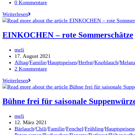
Kategorie:
Beitrags-
0 Kommentare
Kommentare:
Sauerteig-
Weiterlesen
Pizza
mit
Ja!
EINKOCHEN – rote Sommerschätze
Natürlich
Bio-
Beitrags-
meli
Pasta-
Autor:
Beitrag
17. August 2021
und
veröffentlicht:
Beitrags-
Alltag
/
Familie
/
Hauptspeisen
/
Herbst
/
Knoblauch
/
Melanz
Pizzamehl
Kategorie:
Beitrags-
2 Kommentare
mit
Kommentare:
Tomaten-
EINKOCHEN
Weiterlesen
Smash
–
und
rote
Mini-
Sommerschätze
Bühne frei für saisonale Suppenwürz
Mozzarella
Beitrags-
meli
Autor:
Beitrag
12. März 2021
veröffentlicht:
Beitrags-
Bärlauch
/
Chili
/
Familie
/
Fenchel
/
Frühling
/
Hauptspeisen
Kategorie:
Peterwurzen
/
Radieschen
/
Rezepte
/
Rotkraut
/
Rüben
/
selb