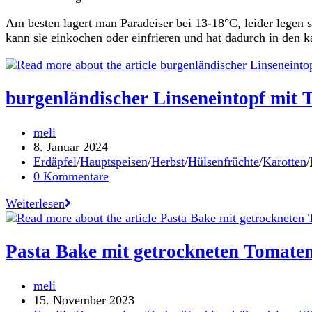
Am besten lagert man Paradeiser bei 13-18°C, leider legen 
kann sie einkochen oder einfrieren und hat dadurch in den 
burgenländischer Linseneintopf mit T
Beitrags-
meli
Autor:
Beitrag
8. Januar 2024
veröffentlicht:
Beitrags-
Erdäpfel
/
Hauptspeisen
/
Herbst
/
Hülsenfrüchte
/
Karotten
/
Kategorie:
Beitrags-
0 Kommentare
Kommentare:
burgenländischer
Weiterlesen
Linseneintopf
mit
Tellerlinsen
Pasta Bake mit getrockneten Tomaten
Beitrags-
meli
Autor:
Beitrag
15. November 2023