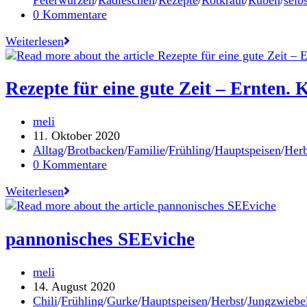
Beitrags-
0 Kommentare
Kommentare:
Bühne
Weiterlesen
frei
für
saisonale
Rezepte für eine gute Zeit – Ernten.
Suppenwürze
Beitrags-
meli
Autor:
Beitrag
11. Oktober 2020
veröffentlicht:
Beitrags-
Alltag
/
Brotbacken
/
Familie
/
Frühling
/
Hauptspeisen
/
Herb
Kategorie:
Beitrags-
0 Kommentare
Kommentare:
Rezepte
Weiterlesen
für
eine
gute
pannonisches SEEviche
Zeit
–
Beitrags-
meli
Ernten.
Autor:
Beitrag
14. August 2020
Kochen.
veröffentlicht:
Beitrags-
Chili
/
Frühling
/
Gurke
/
Hauptspeisen
/
Herbst
/
Jungzwiebe
Teilen