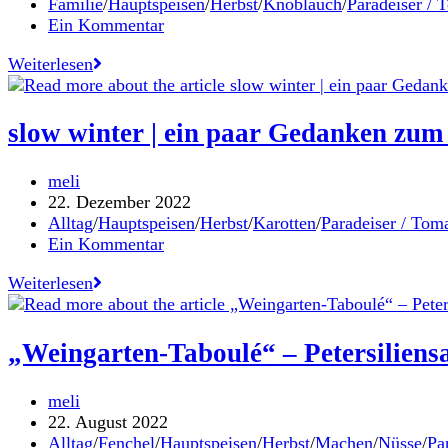
veröffentlicht:
Beitrags-
Familie
/
Hauptspeisen
/
Herbst
/
Knoblauch
/
Paradeiser / 
Kategorie:
Beitrags-
Ein Kommentar
Kommentare:
Pasta
Weiterlesen
Bake
mit
getrockneten
slow winter | ein paar Gedanken zum
Tomaten,
Spinat
Beitrags-
meli
und
Autor:
Beitrag
22. Dezember 2022
Rotwein
veröffentlicht:
Beitrags-
Alltag
/
Hauptspeisen
/
Herbst
/
Karotten
/
Paradeiser / Tom
Kategorie:
Beitrags-
Ein Kommentar
Kommentare:
slow
Weiterlesen
winter
|
ein
„Weingarten-Taboulé“ – Petersiliensa
paar
Gedanken
Beitrags-
meli
zum
Autor:
Beitrag
22. August 2022
Jahreswechsel
veröffentlicht:
Beitrags-
Alltag
/
Fenchel
/
Hauptspeisen
/
Herbst
/
Machen
/
Nüsse
/
Pa