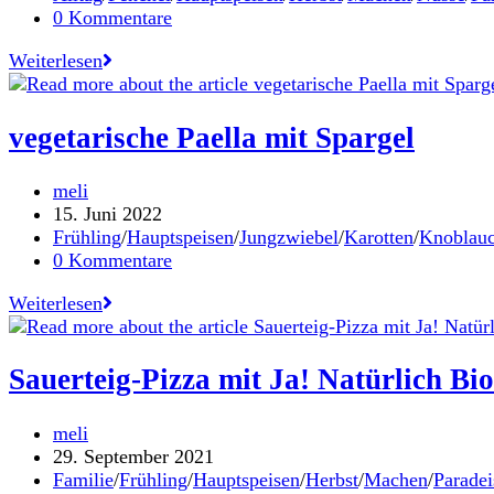
Kategorie:
Beitrags-
0 Kommentare
Kommentare:
„Weingarten-
Weiterlesen
Taboulé“
–
Petersiliensalat
vegetarische Paella mit Spargel
mit
Rollgerste
Beitrags-
meli
Autor:
Beitrag
15. Juni 2022
veröffentlicht:
Beitrags-
Frühling
/
Hauptspeisen
/
Jungzwiebel
/
Karotten
/
Knoblau
Kategorie:
Beitrags-
0 Kommentare
Kommentare:
vegetarische
Weiterlesen
Paella
mit
Spargel
Sauerteig-Pizza mit Ja! Natürlich B
Beitrags-
meli
Autor:
Beitrag
29. September 2021
veröffentlicht:
Beitrags-
Familie
/
Frühling
/
Hauptspeisen
/
Herbst
/
Machen
/
Paradei