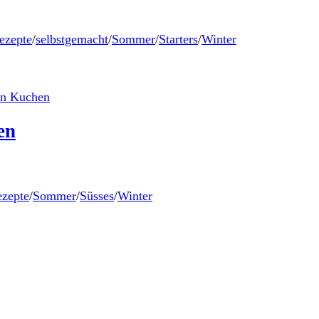
ezepte
/
selbstgemacht
/
Sommer
/
Starters
/
Winter
en
zepte
/
Sommer
/
Süsses
/
Winter