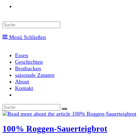
Toggle
website
Menü
Schließen
search
Essen
Geschichten
Brotbacken
saisonale Zutaten
About
Kontakt
Toggle
website
search
100% Roggen-Sauerteigbrot