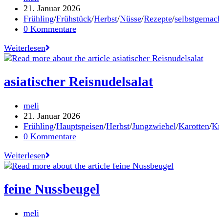
Autor:
Beitrag
21. Januar 2026
veröffentlicht:
Beitrags-
Frühling
/
Frühstück
/
Herbst
/
Nüsse
/
Rezepte
/
selbstgemac
Kategorie:
Beitrags-
0 Kommentare
Kommentare:
Cranberry
Weiterlesen
Granola
asiatischer Reisnudelsalat
Beitrags-
meli
Autor:
Beitrag
21. Januar 2026
veröffentlicht:
Beitrags-
Frühling
/
Hauptspeisen
/
Herbst
/
Jungzwiebel
/
Karotten
/
K
Kategorie:
Beitrags-
0 Kommentare
Kommentare:
asiatischer
Weiterlesen
Reisnudelsalat
feine Nussbeugel
Beitrags-
meli