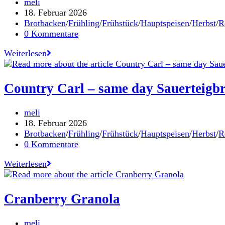
Beitrags-
meli
Autor:
Beitrag
18. Februar 2026
veröffentlicht:
Beitrags-
Brotbacken
/
Frühling
/
Frühstück
/
Hauptspeisen
/
Herbst
/
R
Kategorie:
Beitrags-
0 Kommentare
Kommentare:
Apfel
Weiterlesen
Discard
Kuchen
Country Carl – same day Sauerteigbr
Beitrags-
meli
Autor:
Beitrag
18. Februar 2026
veröffentlicht:
Beitrags-
Brotbacken
/
Frühling
/
Frühstück
/
Hauptspeisen
/
Herbst
/
R
Kategorie:
Beitrags-
0 Kommentare
Kommentare:
Country
Weiterlesen
Carl
–
same
Cranberry Granola
day
Sauerteigbrot
Beitrags-
meli