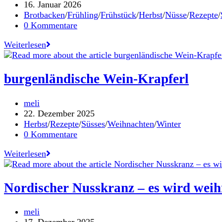
Autor:
Beitrag
16. Januar 2026
veröffentlicht:
Beitrags-
Brotbacken
/
Frühling
/
Frühstück
/
Herbst
/
Nüsse
/
Rezepte
/
Kategorie:
Beitrags-
0 Kommentare
Kommentare:
feine
Weiterlesen
Nussbeugel
burgenländische Wein-Krapferl
Beitrags-
meli
Autor:
Beitrag
22. Dezember 2025
veröffentlicht:
Beitrags-
Herbst
/
Rezepte
/
Süsses
/
Weihnachten
/
Winter
Kategorie:
Beitrags-
0 Kommentare
Kommentare:
burgenländische
Weiterlesen
Wein-
Krapferl
Nordischer Nusskranz – es wird weih
Beitrags-
meli
Autor:
Beitrag