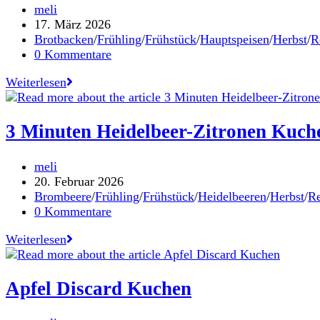
Beitrags-
meli
Autor:
Beitrag
17. März 2026
veröffentlicht:
Beitrags-
Brotbacken
/
Frühling
/
Frühstück
/
Hauptspeisen
/
Herbst
/
R
Kategorie:
Beitrags-
0 Kommentare
Kommentare:
100%
Weiterlesen
Roggen-
Sauerteigbrot
3 Minuten Heidelbeer-Zitronen Kuch
Beitrags-
meli
Autor:
Beitrag
20. Februar 2026
veröffentlicht:
Beitrags-
Brombeere
/
Frühling
/
Frühstück
/
Heidelbeeren
/
Herbst
/
Re
Kategorie:
Beitrags-
0 Kommentare
Kommentare:
3
Weiterlesen
Minuten
Heidelbeer-
Zitronen
Apfel Discard Kuchen
Kuchen