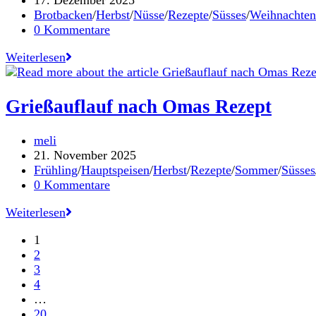
17. Dezember 2025
veröffentlicht:
Beitrags-
Brotbacken
/
Herbst
/
Nüsse
/
Rezepte
/
Süsses
/
Weihnachten
Kategorie:
Beitrags-
0 Kommentare
Kommentare:
Nordischer
Weiterlesen
Nusskranz
–
es
Grießauflauf nach Omas Rezept
wird
weihnachtlich
Beitrags-
meli
Autor:
Beitrag
21. November 2025
veröffentlicht:
Beitrags-
Frühling
/
Hauptspeisen
/
Herbst
/
Rezepte
/
Sommer
/
Süsses
Kategorie:
Beitrags-
0 Kommentare
Kommentare:
Grießauflauf
Weiterlesen
nach
1
Omas
2
Rezept
3
4
…
20