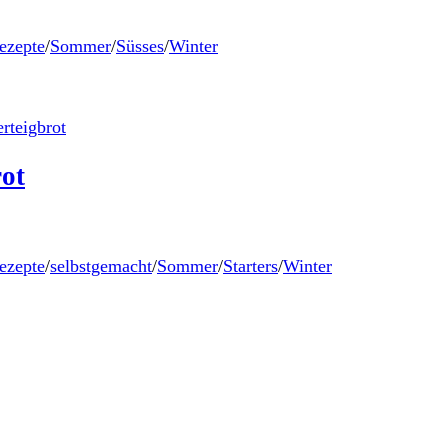
ezepte
/
Sommer
/
Süsses
/
Winter
ot
ezepte
/
selbstgemacht
/
Sommer
/
Starters
/
Winter