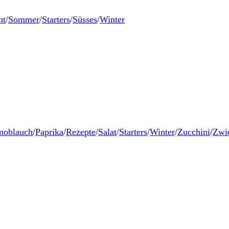
ht
/
Sommer
/
Starters
/
Süsses
/
Winter
noblauch
/
Paprika
/
Rezepte
/
Salat
/
Starters
/
Winter
/
Zucchini
/
Zwi