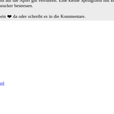
is auf die Äpfel gut verrühren. Eine kleine Springform mit B
zucker bestreuen.
 ein ❤️ da oder schreibt es in die Kommentare.