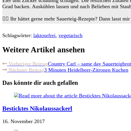
Eier und Zucker schaumig schlagen. Die restlichen Zutaten b
Grad backen. Auskühlen lassen und nach Belieben mit Staub
👉🏻 Ihr hättet gerne mehr Sauerteig-Rezepte? Dann lasst mir
Schlagwörter:
laktosefrei
,
vegetarisch
Weitere Artikel ansehen
Vorheriger Beitrag
Country Carl – same day Sauerteigbrot
Nächster Beitrag
3 Minuten Heidelbeer-Zitronen Kuchen
Das könnte dir auch gefallen
Besticktes Nikolaussackerl
16. November 2017