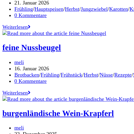
Autor:
Beitrag
21. Januar 2026
veröffentlicht:
Beitrags-
Frühling
/
Hauptspeisen
/
Herbst
/
Jungzwiebel
/
Karotten
/
K
Kategorie:
Beitrags-
0 Kommentare
Kommentare:
asiatischer
Weiterlesen
Reisnudelsalat
feine Nussbeugel
Beitrags-
meli
Autor:
Beitrag
16. Januar 2026
veröffentlicht:
Beitrags-
Brotbacken
/
Frühling
/
Frühstück
/
Herbst
/
Nüsse
/
Rezepte
/
Kategorie:
Beitrags-
0 Kommentare
Kommentare:
feine
Weiterlesen
Nussbeugel
burgenländische Wein-Krapferl
Beitrags-
meli
Autor:
Beitrag