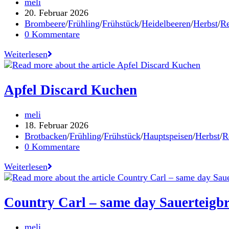
Beitrags-
meli
Autor:
Beitrag
20. Februar 2026
veröffentlicht:
Beitrags-
Brombeere
/
Frühling
/
Frühstück
/
Heidelbeeren
/
Herbst
/
Re
Kategorie:
Beitrags-
0 Kommentare
Kommentare:
3
Weiterlesen
Minuten
Heidelbeer-
Zitronen
Apfel Discard Kuchen
Kuchen
Beitrags-
meli
Autor:
Beitrag
18. Februar 2026
veröffentlicht:
Beitrags-
Brotbacken
/
Frühling
/
Frühstück
/
Hauptspeisen
/
Herbst
/
R
Kategorie:
Beitrags-
0 Kommentare
Kommentare:
Apfel
Weiterlesen
Discard
Kuchen
Country Carl – same day Sauerteigbr
Beitrags-
meli