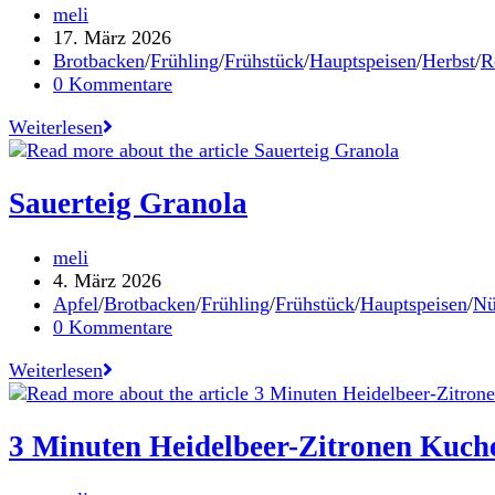
Beitrags-
meli
Autor:
Beitrag
17. März 2026
veröffentlicht:
Beitrags-
Brotbacken
/
Frühling
/
Frühstück
/
Hauptspeisen
/
Herbst
/
R
Kategorie:
Beitrags-
0 Kommentare
Kommentare:
100%
Weiterlesen
Roggen-
Sauerteigbrot
Sauerteig Granola
Beitrags-
meli
Autor:
Beitrag
4. März 2026
veröffentlicht:
Beitrags-
Apfel
/
Brotbacken
/
Frühling
/
Frühstück
/
Hauptspeisen
/
Nü
Kategorie:
Beitrags-
0 Kommentare
Kommentare:
Sauerteig
Weiterlesen
Granola
3 Minuten Heidelbeer-Zitronen Kuch