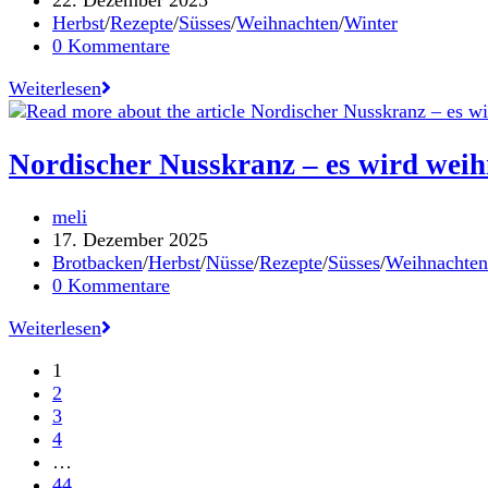
22. Dezember 2025
veröffentlicht:
Beitrags-
Herbst
/
Rezepte
/
Süsses
/
Weihnachten
/
Winter
Kategorie:
Beitrags-
0 Kommentare
Kommentare:
burgenländische
Weiterlesen
Wein-
Krapferl
Nordischer Nusskranz – es wird weih
Beitrags-
meli
Autor:
Beitrag
17. Dezember 2025
veröffentlicht:
Beitrags-
Brotbacken
/
Herbst
/
Nüsse
/
Rezepte
/
Süsses
/
Weihnachten
Kategorie:
Beitrags-
0 Kommentare
Kommentare:
Nordischer
Weiterlesen
Nusskranz
1
–
2
es
3
wird
4
weihnachtlich
…
44