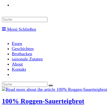
Toggle
website
Menü
Schließen
search
Essen
Geschichten
Brotbacken
saisonale Zutaten
About
Kontakt
Toggle
website
search
100% Roggen-Sauerteigbrot