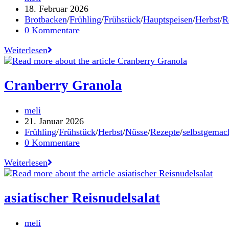
Autor:
Beitrag
18. Februar 2026
veröffentlicht:
Beitrags-
Brotbacken
/
Frühling
/
Frühstück
/
Hauptspeisen
/
Herbst
/
R
Kategorie:
Beitrags-
0 Kommentare
Kommentare:
Country
Weiterlesen
Carl
–
same
Cranberry Granola
day
Sauerteigbrot
Beitrags-
meli
Autor:
Beitrag
21. Januar 2026
veröffentlicht:
Beitrags-
Frühling
/
Frühstück
/
Herbst
/
Nüsse
/
Rezepte
/
selbstgemac
Kategorie:
Beitrags-
0 Kommentare
Kommentare:
Cranberry
Weiterlesen
Granola
asiatischer Reisnudelsalat
Beitrags-
meli