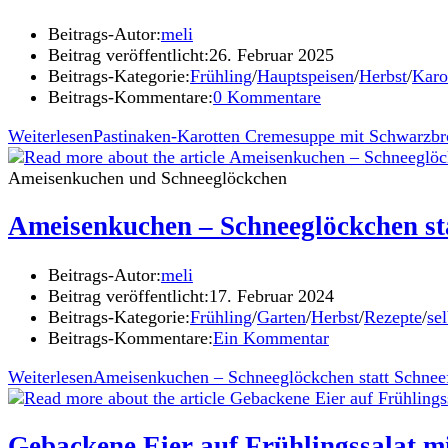
Beitrags-Autor:
meli
Beitrag veröffentlicht:
26. Februar 2025
Beitrags-Kategorie:
Frühling
/
Hauptspeisen
/
Herbst
/
Karo
Beitrags-Kommentare:
0 Kommentare
Weiterlesen
Pastinaken-Karotten Cremesuppe mit Schwarzbr
Ameisenkuchen und Schneeglöckchen
Ameisenkuchen – Schneeglöckchen st
Beitrags-Autor:
meli
Beitrag veröffentlicht:
17. Februar 2024
Beitrags-Kategorie:
Frühling
/
Garten
/
Herbst
/
Rezepte
/
se
Beitrags-Kommentare:
Ein Kommentar
Weiterlesen
Ameisenkuchen – Schneeglöckchen statt Schnee
Gebackene Eier auf Frühlingssalat mi