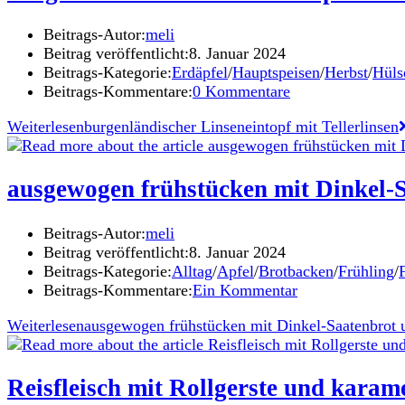
Beitrags-Autor:
meli
Beitrag veröffentlicht:
8. Januar 2024
Beitrags-Kategorie:
Erdäpfel
/
Hauptspeisen
/
Herbst
/
Hüls
Beitrags-Kommentare:
0 Kommentare
Weiterlesen
burgenländischer Linseneintopf mit Tellerlinsen
ausgewogen frühstücken mit Dinkel-S
Beitrags-Autor:
meli
Beitrag veröffentlicht:
8. Januar 2024
Beitrags-Kategorie:
Alltag
/
Apfel
/
Brotbacken
/
Frühling
/
Beitrags-Kommentare:
Ein Kommentar
Weiterlesen
ausgewogen frühstücken mit Dinkel-Saatenbrot 
Reisfleisch mit Rollgerste und karam