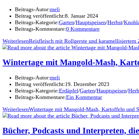
Beitrags-Autor:
meli
Beitrag veröffentlicht:
8. Januar 2024
Beitrags-Kategorie:
Garten
/
Hauptspeisen
/
Herbst
/
Knobl
Beitrags-Kommentare:
0 Kommentare
Weiterlesen
Reisfleisch mit Rollgerste und karamellisiertem 
Wintertage mit Mangold-Mash, Karto
Beitrags-Autor:
meli
Beitrag veröffentlicht:
19. Dezember 2023
Beitrags-Kategorie:
Erdäpfel
/
Garten
/
Hauptspeisen
/
Herb
Beitrags-Kommentare:
Ein Kommentar
Weiterlesen
Wintertage mit Mangold-Mash, Kartoffeln und S
Bücher, Podcasts und Interpreten, di