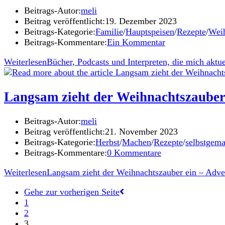
Beitrags-Autor:
meli
Beitrag veröffentlicht:
19. Dezember 2023
Beitrags-Kategorie:
Familie
/
Hauptspeisen
/
Rezepte
/
Wei
Beitrags-Kommentare:
Ein Kommentar
Weiterlesen
Bücher, Podcasts und Interpreten, die mich aktu
Langsam zieht der Weihnachtszauber
Beitrags-Autor:
meli
Beitrag veröffentlicht:
21. November 2023
Beitrags-Kategorie:
Herbst
/
Machen
/
Rezepte
/
selbstgema
Beitrags-Kommentare:
0 Kommentare
Weiterlesen
Langsam zieht der Weihnachtszauber ein – Adv
Gehe zur vorherigen Seite
1
2
3