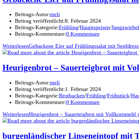
Beitrags-Autor:
meli
Beitrag veröffentlicht:
8. Februar 2024
Beitrags-Kategorie:
Frühling
/
Hauptspeisen
/
Jungzwiebe
Beitrags-Kommentare:
0 Kommentare
Weiterlesen
Gebackene Eier auf Frühlingssalat mit Senfdress
Heurigenbrot – Sauerteigbrot mit V
Beitrags-Autor:
meli
Beitrag veröffentlicht:
1. Februar 2024
Beitrags-Kategorie:
Brotbacken
/
Frühling
/
Frühstück
/
Hau
Beitrags-Kommentare:
0 Kommentare
Weiterlesen
Heurigenbrot – Sauerteigbrot mit Vollkornmeh
burgenländischer Linseneintopf mit T