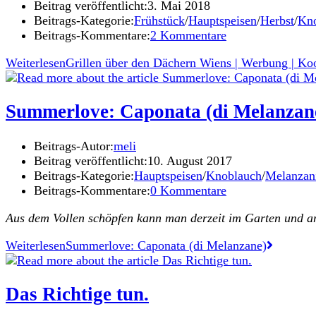
Beitrag veröffentlicht:
3. Mai 2018
Beitrags-Kategorie:
Frühstück
/
Hauptspeisen
/
Herbst
/
Kn
Beitrags-Kommentare:
2 Kommentare
Weiterlesen
Grillen über den Dächern Wiens | Werbung | Ko
Summerlove: Caponata (di Melanzan
Beitrags-Autor:
meli
Beitrag veröffentlicht:
10. August 2017
Beitrags-Kategorie:
Hauptspeisen
/
Knoblauch
/
Melanzan
Beitrags-Kommentare:
0 Kommentare
Aus dem Vollen schöpfen kann man derzeit im Garten und a
Weiterlesen
Summerlove: Caponata (di Melanzane)
Das Richtige tun.