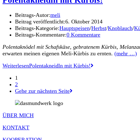
Beitrags-Autor:
meli
Beitrag veröffentlicht:
6. Oktober 2014
Beitrags-Kategorie:
Hauptspeisen
/
Herbst
/
Knoblauch
/
Kü
Beitrags-Kommentare:
0 Kommentare
Polentaknödel mit Schafskäse, gebratenem Kürbis, Melanz
erwarten meinen eigenen Meli-Kürbis zu ernten.
(mehr …)
Weiterlesen
Polentakneidln mit Kürbis!
1
2
Gehe zur nächsten Seite
ÜBER MICH
KONTAKT
KOOPERATION