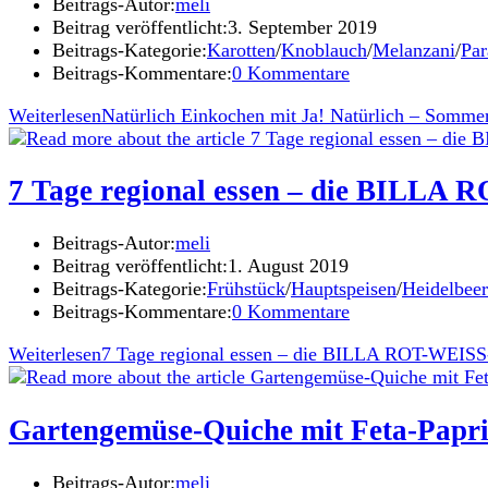
Beitrags-Autor:
meli
Beitrag veröffentlicht:
3. September 2019
Beitrags-Kategorie:
Karotten
/
Knoblauch
/
Melanzani
/
Par
Beitrags-Kommentare:
0 Kommentare
Weiterlesen
Natürlich Einkochen mit Ja! Natürlich – Sommer
7 Tage regional essen – die BILLA
Beitrags-Autor:
meli
Beitrag veröffentlicht:
1. August 2019
Beitrags-Kategorie:
Frühstück
/
Hauptspeisen
/
Heidelbee
Beitrags-Kommentare:
0 Kommentare
Weiterlesen
7 Tage regional essen – die BILLA ROT-WEISS
Gartengemüse-Quiche mit Feta-Papr
Beitrags-Autor:
meli