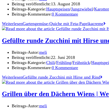
Beitrag veröffentlicht:
13. August 2018
Beitrags-Kategorie:
Hauptspeisen
/
Jungzwiebel
/
Karotte
Beitrags-Kommentare:
0 Kommentare
Weiterlesen
Gartengemüse-Quiche mit Feta-Paprikacreme
Gefüllte runde Zucchini mit Hirse u
Beitrags-Autor:
meli
Beitrag veröffentlicht:
22. Juni 2018
Beitrags-Kategorie:
Chili
/
Frühling
/
Frühstück
/
Hauptspei
Beitrags-Kommentare:
0 Kommentare
Weiterlesen
Gefüllte runde Zucchini mit Hirse und Rind
Grillen über den Dächern Wiens | We
Beitrags-Autor:
meli