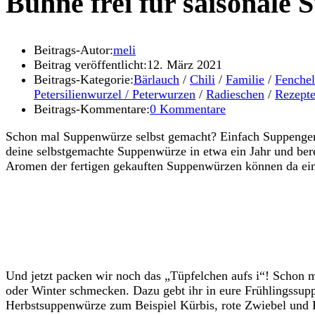
Bühne frei für saisonale
Beitrags-Autor:
meli
Beitrag veröffentlicht:
12. März 2021
Beitrags-Kategorie:
Bärlauch
/
Chili
/
Familie
/
Fenchel
Petersilienwurzel / Peterwurzen
/
Radieschen
/
Rezept
Beitrags-Kommentare:
0 Kommentare
Schon mal Suppenwürze selbst gemacht? Einfach Suppengemüs
deine selbstgemachte Suppenwürze in etwa ein Jahr und berei
Aromen der fertigen gekauften Suppenwürzen können da ei
Und jetzt packen wir noch das „Tüpfelchen aufs i“! Schon 
oder Winter schmecken. Dazu gebt ihr in eure Frühlingssup
Herbstsuppenwürze zum Beispiel Kürbis, rote Zwiebel und Ro