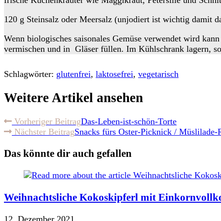
120 g Steinsalz oder Meersalz (unjodiert ist wichtig damit
Wenn biologisches saisonales Gemüse verwendet wird kann 
vermischen und in Gläser füllen. Im Kühlschrank lagern, so 
Schlagwörter:
glutenfrei
,
laktosefrei
,
vegetarisch
Weitere Artikel ansehen
Vorheriger Beitrag
Das-Leben-ist-schön-Torte
Nächster Beitrag
Snacks fürs Oster-Picknick / Müslilade-
Das könnte dir auch gefallen
Weihnachtsliche Kokoskipferl mit Einkornvollko
12. Dezember 2021