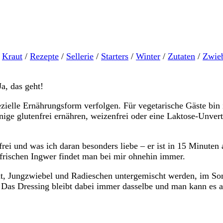
Kraut
/
Rezepte
/
Sellerie
/
Starters
/
Winter
/
Zutaten
/
Zwie
a, das geht!
zielle Ernährungsform verfolgen. Für vegetarische Gäste bin i
ige glutenfrei ernähren, weizenfrei oder eine Laktose-Unvertr
rei und was ich daran besonders liebe – er ist in 15 Minuten
frischen Ingwer findet man bei mir ohnehin immer.
inat, Jungzwiebel und Radieschen untergemischt werden, im S
. Das Dressing bleibt dabei immer dasselbe und man kann es 