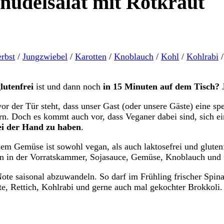
snudelsalat mit Rotkraut
rbst
/
Jungzwiebel
/
Karotten
/
Knoblauch
/
Kohl
/
Kohlrabi
/
lutenfrei
ist und dann noch
in 15 Minuten auf dem Tisch?
J
r der Tür steht, dass unser Gast (oder unsere Gäste) eine spe
rn. Doch es kommt auch vor, dass Veganer dabei sind, sich ein
ei der Hand zu haben
.
lem Gemüse ist sowohl vegan, als auch laktosefrei und glutenf
ln in der Vorratskammer, Sojasauce, Gemüse, Knoblauch und 
-Note saisonal abzuwandeln. So darf im Frühling frischer Sp
te, Rettich, Kohlrabi und gerne auch mal gekochter Brokkoli