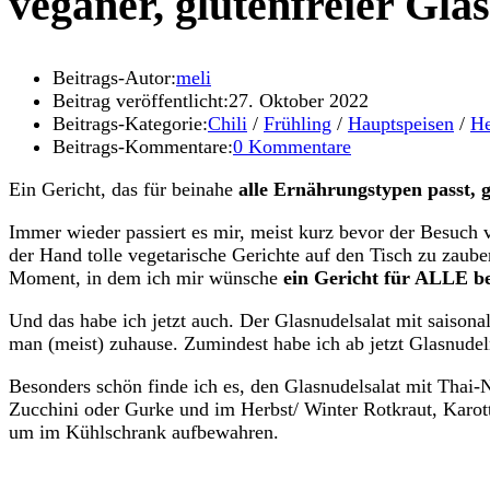
veganer, glutenfreier Gla
Beitrags-Autor:
meli
Beitrag veröffentlicht:
27. Oktober 2022
Beitrags-Kategorie:
Chili
/
Frühling
/
Hauptspeisen
/
He
Beitrags-Kommentare:
0 Kommentare
Ein Gericht, das für beinahe
alle Ernährungstypen passt, g
Immer wieder passiert es mir, meist kurz bevor der Besuch vo
der Hand tolle vegetarische Gerichte auf den Tisch zu zaube
Moment, in dem ich mir wünsche
ein Gericht für ALLE b
Und das habe ich jetzt auch. Der Glasnudelsalat mit saisona
man (meist) zuhause. Zumindest habe ich ab jetzt Glasnude
Besonders schön finde ich es, den Glasnudelsalat mit Thai
Zucchini oder Gurke und im Herbst/ Winter Rotkraut, Karot
um im Kühlschrank aufbewahren.