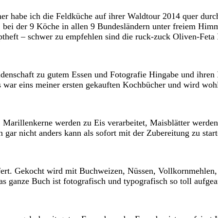
er habe ich die Feldküche auf ihrer Waldtour 2014 quer durch
3, bei der 9 Köche in allen 9 Bundesländern unter freiem Him
ptheft – schwer zu empfehlen sind die ruck-zuck Oliven-Feta 
Leidenschaft zu gutem Essen und Fotografie Hingabe und ihren
war eins meiner ersten gekauften Kochbücher und wird wohl 
Marillenkerne werden zu Eis verarbeitet, Maisblätter werde
ar nicht anders kann als sofort mit der Zubereitung zu start
efert. Gekocht wird mit Buchweizen, Nüssen, Vollkornmehlen,
anze Buch ist fotografisch und typografisch so toll aufgearb