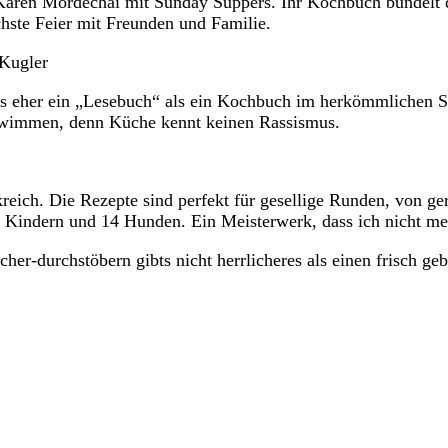
ren Mordechai mit Sunday Suppers. Ihr Kochbuch bündelt d
chste Feier mit Freunden und Familie.
 Kugler
es eher ein „Lesebuch“ als ein Kochbuch im herkömmlichen S
schwimmen, denn Küche kennt keinen Rassismus.
reich. Die Rezepte sind perfekt für gesellige Runden, von g
n 7 Kindern und 14 Hunden. Ein Meisterwerk, dass ich nicht m
her-durchstöbern gibts nicht herrlicheres als einen frisch ge