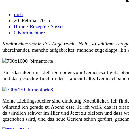
Beitrags-
meli
Autor:
Beitrag
20. Februar 2015
veröffentlicht:
Beitrags-
Birne
/
Rezepte
/
Süsses
Kategorie:
Beitrags-
0 Kommentare
Kommentare:
Kochbücher wohin das Auge reicht. Nein, so schlimm ists ga
übereinander, manche aufgebreitet, manche zugeklappt. Eh k
Ein Klassiker, mit klebrigen oder vom Gemüsesaft gefärbte
und das gesuchte Buch in den Händen halte. Demnach sind d
Meine Lieblingsbücher sind eindeutig Kochbücher. Ich finde 
während ich gerade zu Abend esse. Ja ich weiß, das ist bi
da wirklich schwer im Hier und Jetzt zu bleiben und dass w
geschoben wird, und das neue Gericht schon gerührt, geschn