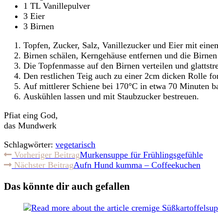
1 TL Vanillepulver
3 Eier
3 Birnen
Topfen, Zucker, Salz, Vanillezucker und Eier mit eine
Birnen schälen, Kerngehäuse entfernen und die Birnen 
Die Topfenmasse auf den Birnen verteilen und glattstr
Den restlichen Teig auch zu einer 2cm dicken Rolle fo
Auf mittlerer Schiene bei 170°C in etwa 70 Minuten b
Auskühlen lassen und mit Staubzucker bestreuen.
Pfiat eing God,
das Mundwerk
Schlagwörter:
vegetarisch
Weitere
Vorheriger Beitrag
Murkensuppe für Frühlingsgefühle
Nächster Beitrag
Aufn Hund kumma – Coffeekuchen
Artikel
ansehen
Das könnte dir auch gefallen