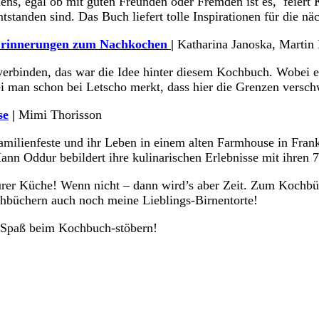
egal ob mit guten Freunden oder Fremden ist es, feiert Ka
tanden sind. Das Buch liefert tolle Inspirationen für die nä
 Erinnerungen zum Nachkochen
|
Katharina Janoska, Martin
verbinden, das war die Idee hinter diesem Kochbuch. Wobei 
bei man schon bei Letscho merkt, dass hier die Grenzen ver
se
|
Mimi Thorisson
amilienfeste und ihr Leben in einem alten Farmhouse in Frank
 Mann Oddur bebildert ihre kulinarischen Erlebnisse mit ihre
eurer Küche! Wenn nicht – dann wird’s aber Zeit. Zum Kochbüc
chbüchern auch noch meine Lieblings-Birnentorte!
 Spaß beim Kochbuch-stöbern!