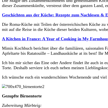
Die Magie des Zusammenkommens und gemeinsamen Kochens, 
dieser Zusammenkünfte, verstreut über dem ganzen Land, ents
Geschichten aus der Küche: Rezepte zum Nachlesen &
Die Roma-Küche mit Teilen der österreichischen Küche zu 
mit auf die Reise in die Küche dieser beiden Kulturen, wo
A Kitchen in France: A Year of Cooking in My Farmhou
Mimis Kochbuch berichtet über die familiären, saisonalen F
Apfeltarte bis Ratatouille – Landhausküche at its best! Ihr
Ich bin mir sicher das Eine oder Andere findet ihr auch in 
Torte. Deshalb serviere ich euch neben meinen Lieblingsko
Ich wünsche euch ein wunderschönes Wochenende und viel
Gezupfte Birnentorte
Zubereitung Mürbteig: