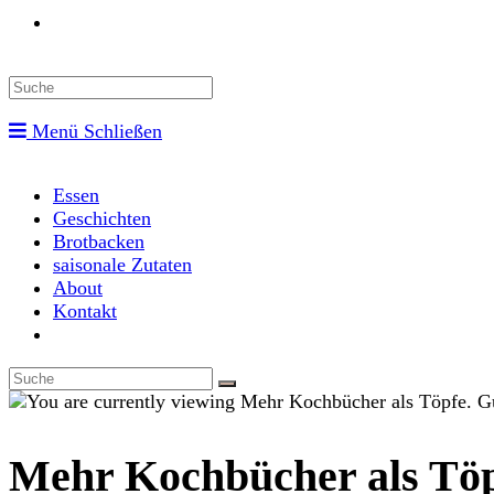
Toggle
website
Menü
Schließen
search
Essen
Geschichten
Brotbacken
saisonale Zutaten
About
Kontakt
Toggle
website
search
Mehr Kochbücher als Töpf