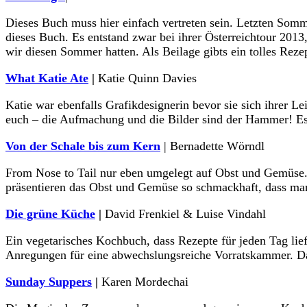
Dieses Buch muss hier einfach vertreten sein. Letzten Somm
dieses Buch. Es entstand zwar bei ihrer Österreichtour 201
wir diesen Sommer hatten. Als Beilage gibts ein tolles Reze
What Katie Ate
|
Katie Quinn Davies
Katie war ebenfalls Grafikdesignerin bevor sie sich ihrer 
euch – die Aufmachung und die Bilder sind der Hammer! Es 
Von der Schale bis zum Kern
| Bernadette Wörndl
From Nose to Tail nur eben umgelegt auf Obst und Gemüse. 
präsentieren das Obst und Gemüse so schmackhaft, dass man g
Die grüne Küche
|
David Frenkiel & Luise Vindahl
Ein vegetarisches Kochbuch, dass Rezepte für jeden Tag li
Anregungen für eine abwechslungsreiche Vorratskammer. Das g
Sunday Suppers
|
Karen Mordechai