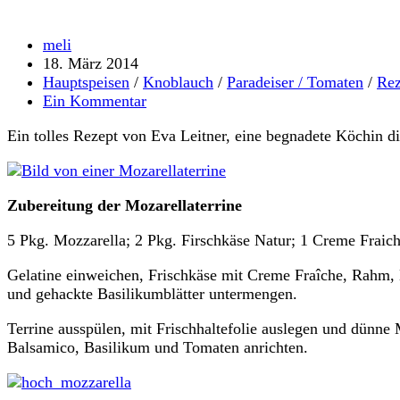
Beitrags-
meli
Autor:
Beitrag
18. März 2014
veröffentlicht:
Beitrags-
Hauptspeisen
/
Knoblauch
/
Paradeiser / Tomaten
/
Rez
Kategorie:
Beitrags-
Ein Kommentar
Kommentare:
Ein tolles Rezept von Eva Leitner, eine begnadete Köchin d
Zubereitung der Mozarellaterrine
5 Pkg. Mozzarella; 2 Pkg. Firschkäse Natur; 1 Creme Fraic
Gelatine einweichen, Frischkäse mit Creme Fraîche, Rahm, 
und gehackte Basilikumblätter untermengen.
Terrine ausspülen, mit Frischhaltefolie auslegen und dünne
Balsamico, Basilikum und Tomaten anrichten.