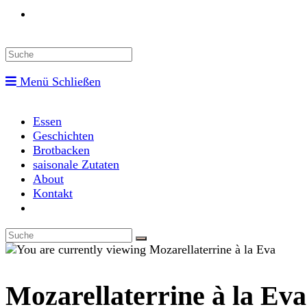
Toggle
website
Menü
Schließen
search
Essen
Geschichten
Brotbacken
saisonale Zutaten
About
Kontakt
Toggle
website
search
Mozarellaterrine à la Eva