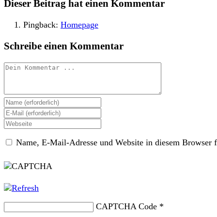
Dieser Beitrag hat einen Kommentar
Pingback:
Homepage
Schreibe einen Kommentar
Kommentieren
Gib
deinen
Gib
Namen
deine
Gib
oder
E-
deine
Benutzernamen
Mail-
Name, E-Mail-Adresse und Website in diesem Browser f
Website-
zum
Adresse
URL
Kommentieren
zum
ein
ein
Kommentieren
(optional)
ein
CAPTCHA Code
*