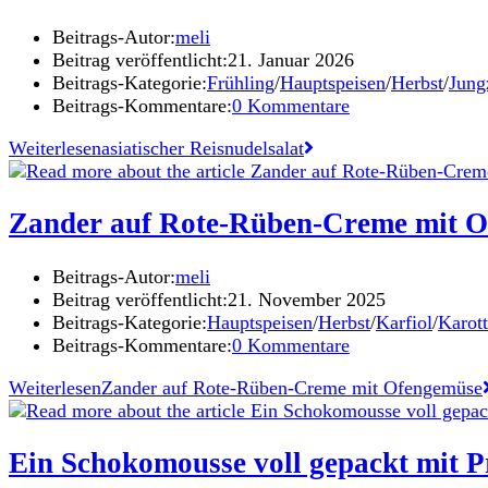
Beitrags-Autor:
meli
Beitrag veröffentlicht:
21. Januar 2026
Beitrags-Kategorie:
Frühling
/
Hauptspeisen
/
Herbst
/
Jung
Beitrags-Kommentare:
0 Kommentare
Weiterlesen
asiatischer Reisnudelsalat
Zander auf Rote-Rüben-Creme mit 
Beitrags-Autor:
meli
Beitrag veröffentlicht:
21. November 2025
Beitrags-Kategorie:
Hauptspeisen
/
Herbst
/
Karfiol
/
Karot
Beitrags-Kommentare:
0 Kommentare
Weiterlesen
Zander auf Rote-Rüben-Creme mit Ofengemüse
Ein Schokomousse voll gepackt mit Pr