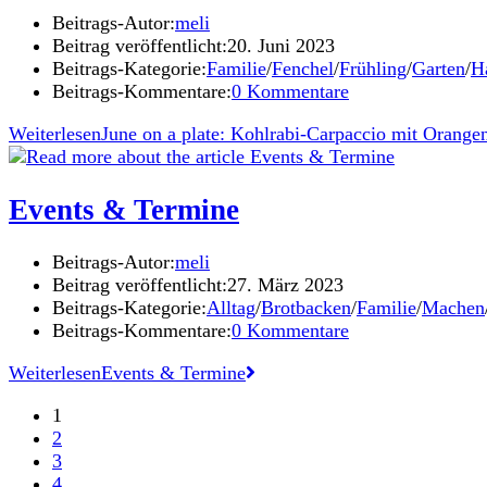
Beitrags-Autor:
meli
Beitrag veröffentlicht:
20. Juni 2023
Beitrags-Kategorie:
Familie
/
Fenchel
/
Frühling
/
Garten
/
H
Beitrags-Kommentare:
0 Kommentare
Weiterlesen
June on a plate: Kohlrabi-Carpaccio mit Orange
Events & Termine
Beitrags-Autor:
meli
Beitrag veröffentlicht:
27. März 2023
Beitrags-Kategorie:
Alltag
/
Brotbacken
/
Familie
/
Machen
Beitrags-Kommentare:
0 Kommentare
Weiterlesen
Events & Termine
1
2
3
4