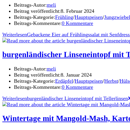
Beitrags-Autor:
meli
Beitrag veröffentlicht:
8. Februar 2024
Beitrags-Kategorie:
Frühling
/
Hauptspeisen
/
Jungzwiebe
Beitrags-Kommentare:
0 Kommentare
Weiterlesen
Gebackene Eier auf Frühlingssalat mit Senfdress
burgenländischer Linseneintopf mit T
Beitrags-Autor:
meli
Beitrag veröffentlicht:
8. Januar 2024
Beitrags-Kategorie:
Erdäpfel
/
Hauptspeisen
/
Herbst
/
Hüls
Beitrags-Kommentare:
0 Kommentare
Weiterlesen
burgenländischer Linseneintopf mit Tellerlinsen
Wintertage mit Mangold-Mash, Karto