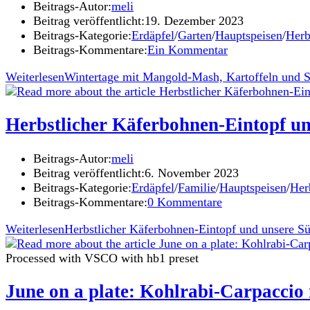
Beitrags-Autor:
meli
Beitrag veröffentlicht:
19. Dezember 2023
Beitrags-Kategorie:
Erdäpfel
/
Garten
/
Hauptspeisen
/
Herb
Beitrags-Kommentare:
Ein Kommentar
Weiterlesen
Wintertage mit Mangold-Mash, Kartoffeln und S
Herbstlicher Käferbohnen-Eintopf u
Beitrags-Autor:
meli
Beitrag veröffentlicht:
6. November 2023
Beitrags-Kategorie:
Erdäpfel
/
Familie
/
Hauptspeisen
/
Her
Beitrags-Kommentare:
0 Kommentare
Weiterlesen
Herbstlicher Käferbohnen-Eintopf und unsere S
Processed with VSCO with hb1 preset
June on a plate: Kohlrabi-Carpaccio