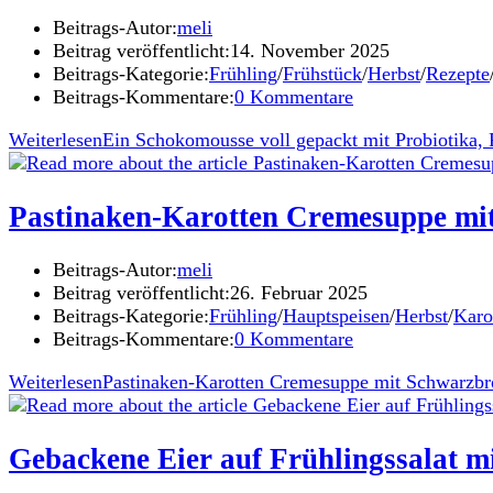
Beitrags-Autor:
meli
Beitrag veröffentlicht:
14. November 2025
Beitrags-Kategorie:
Frühling
/
Frühstück
/
Herbst
/
Rezepte
Beitrags-Kommentare:
0 Kommentare
Weiterlesen
Ein Schokomousse voll gepackt mit Probiotika, P
Pastinaken-Karotten Cremesuppe mi
Beitrags-Autor:
meli
Beitrag veröffentlicht:
26. Februar 2025
Beitrags-Kategorie:
Frühling
/
Hauptspeisen
/
Herbst
/
Karo
Beitrags-Kommentare:
0 Kommentare
Weiterlesen
Pastinaken-Karotten Cremesuppe mit Schwarzbr
Gebackene Eier auf Frühlingssalat mi