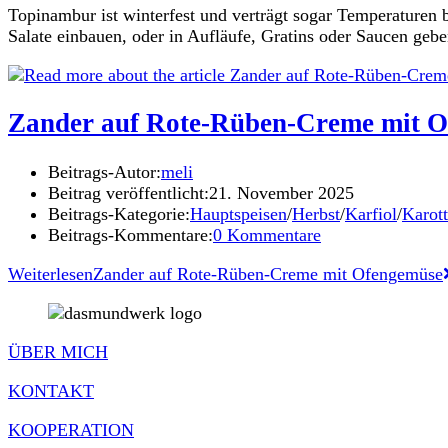
Topinambur ist winterfest und verträgt sogar Temperaturen b
Salate einbauen, oder in Aufläufe, Gratins oder Saucen gebe
Zander auf Rote-Rüben-Creme mit 
Beitrags-Autor:
meli
Beitrag veröffentlicht:
21. November 2025
Beitrags-Kategorie:
Hauptspeisen
/
Herbst
/
Karfiol
/
Karot
Beitrags-Kommentare:
0 Kommentare
Weiterlesen
Zander auf Rote-Rüben-Creme mit Ofengemüse
ÜBER MICH
KONTAKT
KOOPERATION