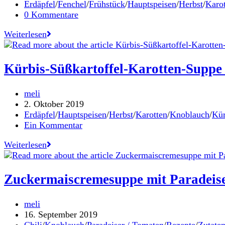
endlich
veröffentlicht:
Beitrags-
Erdäpfel
/
Fenchel
/
Frühstück
/
Hauptspeisen
/
Herbst
/
Karo
da!
Kategorie:
Beitrags-
0 Kommentare
Kommentare:
Winter-
Weiterlesen
Minestrone
Kürbis-Süßkartoffel-Karotten-Suppe 
Beitrags-
meli
Autor:
Beitrag
2. Oktober 2019
veröffentlicht:
Beitrags-
Erdäpfel
/
Hauptspeisen
/
Herbst
/
Karotten
/
Knoblauch
/
Kür
Kategorie:
Beitrags-
Ein Kommentar
Kommentare:
Kürbis-
Weiterlesen
Süßkartoffel-
Karotten-
Suppe
Zuckermaiscremesuppe mit Paradeiser
für
kalte
Beitrags-
meli
Herbsttage
Autor:
Beitrag
16. September 2019
veröffentlicht:
Beitrags-
Chili
/
Knoblauch
/
Paradeiser / Tomaten
/
Rezepte
/
Zutate