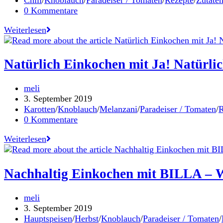
Kategorie:
Beitrags-
0 Kommentare
Kommentare:
Zuckermaiscremesuppe
Weiterlesen
mit
Paradeisern
und
Natürlich Einkochen mit Ja! Natürli
Brotwürfeln
/
Beitrags-
meli
In
Autor:
Beitrag
3. September 2019
Kooperation
veröffentlicht:
Beitrags-
Karotten
/
Knoblauch
/
Melanzani
/
Paradeiser / Tomaten
/
R
mit
Kategorie:
Beitrags-
0 Kommentare
Ja!
Kommentare:
Natürlich
Natürlich
Weiterlesen
Einkochen
mit
Ja!
Nachhaltig Einkochen mit BILLA – W
Natürlich
–
Beitrags-
meli
Sommersugo
Autor:
Beitrag
3. September 2019
mit
veröffentlicht:
Beitrags-
Hauptspeisen
/
Herbst
/
Knoblauch
/
Paradeiser / Tomaten
/
Melanzani,