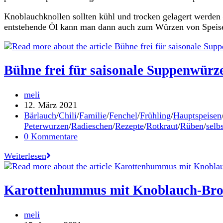
Knoblauchknollen sollten kühl und trocken gelagert werden 
entstehende Öl kann man dann auch zum Würzen von Speisen
Bühne frei für saisonale Suppenwürz
Beitrags-
meli
Autor:
Beitrag
12. März 2021
veröffentlicht:
Beitrags-
Bärlauch
/
Chili
/
Familie
/
Fenchel
/
Frühling
/
Hauptspeisen
Kategorie:
Peterwurzen
/
Radieschen
/
Rezepte
/
Rotkraut
/
Rüben
/
selb
Beitrags-
0 Kommentare
Kommentare:
Bühne
Weiterlesen
frei
für
saisonale
Karottenhummus mit Knoblauch-Brot
Suppenwürze
Beitrags-
meli