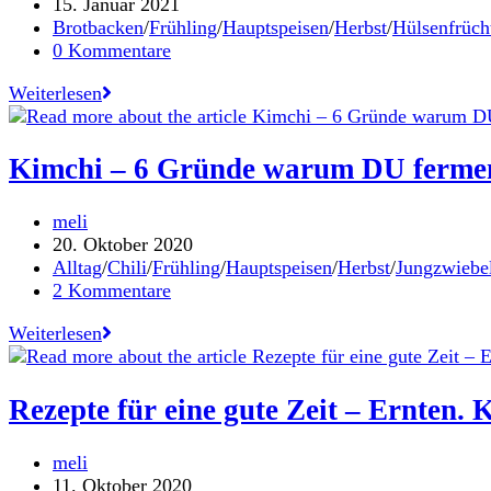
Autor:
Beitrag
15. Januar 2021
veröffentlicht:
Beitrags-
Brotbacken
/
Frühling
/
Hauptspeisen
/
Herbst
/
Hülsenfrüch
Kategorie:
Beitrags-
0 Kommentare
Kommentare:
Karottenhummus
Weiterlesen
mit
Knoblauch-
Brotchips
Kimchi – 6 Gründe warum DU ferment
mit
Hanföl
Beitrags-
meli
Autor:
Beitrag
20. Oktober 2020
veröffentlicht:
Beitrags-
Alltag
/
Chili
/
Frühling
/
Hauptspeisen
/
Herbst
/
Jungzwiebe
Kategorie:
Beitrags-
2 Kommentare
Kommentare:
Kimchi
Weiterlesen
–
6
Gründe
Rezepte für eine gute Zeit – Ernten.
warum
DU
Beitrags-
meli
fermentieren
Autor:
Beitrag
11. Oktober 2020