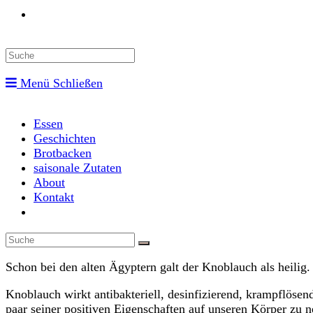
Toggle
website
Menü
Schließen
search
Essen
Geschichten
Brotbacken
saisonale Zutaten
About
Kontakt
Toggle
website
search
Schon bei den alten Ägyptern galt der Knoblauch als heilig.
Knoblauch wirkt antibakteriell, desinfizierend, krampflöse
paar seiner positiven Eigenschaften auf unseren Körper zu 