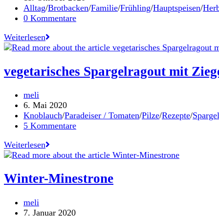
solltest
veröffentlicht:
Beitrags-
Alltag
/
Brotbacken
/
Familie
/
Frühling
/
Hauptspeisen
/
Herb
Kategorie:
Beitrags-
0 Kommentare
Kommentare:
Rezepte
Weiterlesen
für
eine
gute
vegetarisches Spargelragout mit Zie
Zeit
–
Beitrags-
meli
Ernten.
Autor:
Beitrag
6. Mai 2020
Kochen.
veröffentlicht:
Beitrags-
Knoblauch
/
Paradeiser / Tomaten
/
Pilze
/
Rezepte
/
Sparge
Teilen
Kategorie:
Beitrags-
5 Kommentare
/
Kommentare:
Mein
vegetarisches
Weiterlesen
neues
Spargelragout
Kochbuch
mit
gemeinsam
Ziegenfrischkäse
Winter-Minestrone
mit
und
Elisabeth
schwarzem
Unger
Beitrags-
meli
Seewinkler
ist
Autor:
Beitrag
7. Januar 2020
Reis