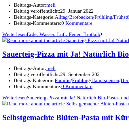
Beitrags-Autor:
meli
Beitrag veröffentlicht:
29. Januar 2022
Beitrags-Kategorie:
Alltag
/
Brotbacken
/
Frühling
/
Frühst
Beitrags-Kommentare:
0 Kommentare
Weiterlesen
Erde. Wasser. Luft. Feuer. Brotlaib
Sauerteig-Pizza mit Ja! Natürlich B
Beitrags-Autor:
meli
Beitrag veröffentlicht:
29. September 2021
Beitrags-Kategorie:
Familie
/
Frühling
/
Hauptspeisen
/
Her
Beitrags-Kommentare:
0 Kommentare
Weiterlesen
Sauerteig-Pizza mit Ja! Natürlich Bio-Pasta- 
Selbstgemachte Blüten-Pasta mit Kürb