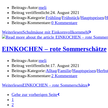
Beitrags-Autor:
meli
Beitrag veröffentlicht:
24. August 2021
Beitrags-Kategorie:
Frühling
/
Frühstück
/
Hauptspeisen
/
H
Beitrags-Kommentare:
0 Kommentare
Weiterlesen
Schulmäuse mit Einkornvollkornmehl
EINKOCHEN – rote Sommerschätze
Beitrags-Autor:
meli
Beitrag veröffentlicht:
17. August 2021
Beitrags-Kategorie:
Alltag
/
Familie
/
Hauptspeisen
/
Herbs
Beitrags-Kommentare:
2 Kommentare
Weiterlesen
EINKOCHEN – rote Sommerschätze
Gehe zur vorherigen Seite
1
2