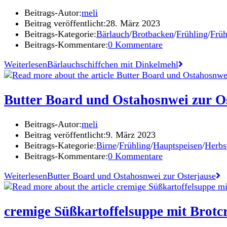
Beitrags-Autor:
meli
Beitrag veröffentlicht:
28. März 2023
Beitrags-Kategorie:
Bärlauch
/
Brotbacken
/
Frühling
/
Früh
Beitrags-Kommentare:
0 Kommentare
Weiterlesen
Bärlauchschiffchen mit Dinkelmehl
Butter Board und Ostahosnwei zur O
Beitrags-Autor:
meli
Beitrag veröffentlicht:
9. März 2023
Beitrags-Kategorie:
Birne
/
Frühling
/
Hauptspeisen
/
Herbs
Beitrags-Kommentare:
0 Kommentare
Weiterlesen
Butter Board und Ostahosnwei zur Osterjause
cremige Süßkartoffelsuppe mit Brotc