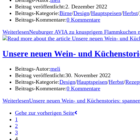
Beitrags-Autor:
meli
Beitrag veröffentlicht:
2. Dezember 2022
Beitrags-Kategorie:
Birne
/
Design
/
Hauptspeisen
/
Herbst
/
Beitrags-Kommentare:
0 Kommentare
Weiterlesen
Neuburger AVIA zu knusprigem Flammkuchen m
Unsere neuen Wein- und Küchenstorie
Beitrags-Autor:
meli
Beitrag veröffentlicht:
30. November 2022
Beitrags-Kategorie:
Design
/
Hauptspeisen
/
Herbst
/
Rezep
Beitrags-Kommentare:
0 Kommentare
Weiterlesen
Unsere neuen Wein- und Küchenstories: spannen
Gehe zur vorherigen Seite
1
2
3
4