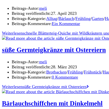
Beitrags-Autor:
meli
Beitrag veröffentlicht:
27. April 2023
Beitrags-Kategorie:
Alltag
/
Bärlauch
/
Frühling
/
Garten
/
Ha
Beitrags-Kommentare:
Ein Kommentar
Weiterlesen
schnelle Blätterteig-Quiche mit Wildkräutern un
süße Germteigkränze mit Ostereiern
Beitrags-Autor:
meli
Beitrag veröffentlicht:
28. März 2023
Beitrags-Kategorie:
Brotbacken
/
Frühling
/
Frühstück
/
Hau
Beitrags-Kommentare:
0 Kommentare
Weiterlesen
süße Germteigkränze mit Ostereiern
Bärlauchschiffchen mit Dinkelmehl