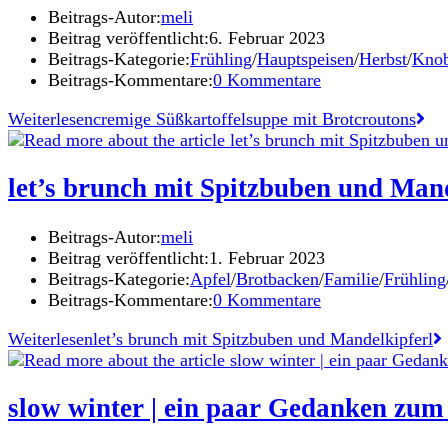
Beitrags-Autor:
meli
Beitrag veröffentlicht:
6. Februar 2023
Beitrags-Kategorie:
Frühling
/
Hauptspeisen
/
Herbst
/
Knob
Beitrags-Kommentare:
0 Kommentare
Weiterlesen
cremige Süßkartoffelsuppe mit Brotcroutons
let’s brunch mit Spitzbuben und Mand
Beitrags-Autor:
meli
Beitrag veröffentlicht:
1. Februar 2023
Beitrags-Kategorie:
Apfel
/
Brotbacken
/
Familie
/
Frühling
Beitrags-Kommentare:
0 Kommentare
Weiterlesen
let’s brunch mit Spitzbuben und Mandelkipferl
slow winter | ein paar Gedanken zum