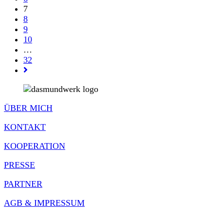
7
8
9
10
…
32
Gehe
zur
nächsten
Seite
ÜBER MICH
KONTAKT
KOOPERATION
PRESSE
PARTNER
AGB & IMPRESSUM