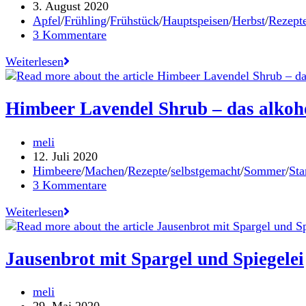
Autor:
Beitrag
3. August 2020
veröffentlicht:
Beitrags-
Apfel
/
Frühling
/
Frühstück
/
Hauptspeisen
/
Herbst
/
Rezept
Kategorie:
Beitrags-
3 Kommentare
Kommentare:
superschnelle
Weiterlesen
Einkornvollkornweckerl
mit
Apfel
Himbeer Lavendel Shrub – das alkoh
Beitrags-
meli
Autor:
Beitrag
12. Juli 2020
veröffentlicht:
Beitrags-
Himbeere
/
Machen
/
Rezepte
/
selbstgemacht
/
Sommer
/
Sta
Kategorie:
Beitrags-
3 Kommentare
Kommentare:
Himbeer
Weiterlesen
Lavendel
Shrub
–
Jausenbrot mit Spargel und Spiegelei
das
alkoholfreie
Beitrags-
meli
Erfrischungsgetränk
Autor:
Beitrag