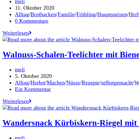
Beitrags-
meli
fermentieren
Autor:
Beitrag
11. Oktober 2020
solltest
veröffentlicht:
Beitrags-
Alltag
/
Brotbacken
/
Familie
/
Frühling
/
Hauptspeisen
/
Herb
Kategorie:
Beitrags-
0 Kommentare
Kommentare:
Rezepte
Weiterlesen
für
eine
gute
Walnuss-Schalen-Teelichter mit Bie
Zeit
–
Beitrags-
meli
Ernten.
Autor:
Beitrag
5. Oktober 2020
Kochen.
veröffentlicht:
Beitrags-
Alltag
/
Herbst
/
Machen
/
Nüsse
/
Rezepte
/
selbstgemacht
/
W
Teilen
Kategorie:
Beitrags-
Ein Kommentar
/
Kommentare:
Mein
Walnuss-
Weiterlesen
neues
Schalen-
Kochbuch
Teelichter
gemeinsam
mit
Wandersnack Kürbiskern-Riegel mit 
mit
Bienenwachs
Elisabeth
Unger
Beitrags-
meli