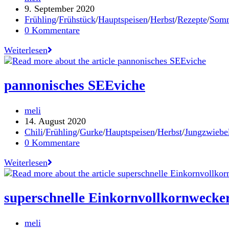
ist
Autor:
Beitrag
9. September 2020
endlich
veröffentlicht:
Beitrags-
Frühling
/
Frühstück
/
Hauptspeisen
/
Herbst
/
Rezepte
/
Som
da!
Kategorie:
Beitrags-
0 Kommentare
Kommentare:
Wandersnack
Weiterlesen
Kürbiskern-
Riegel
mit
pannonisches SEEviche
Ja!
Natürlich
Beitrags-
meli
Bio
Autor:
Beitrag
14. August 2020
Kürbiskernen
veröffentlicht:
Beitrags-
Chili
/
Frühling
/
Gurke
/
Hauptspeisen
/
Herbst
/
Jungzwiebe
|
Kategorie:
Beitrags-
0 Kommentare
Werbung,
Kommentare:
Kooperation
pannonisches
Weiterlesen
SEEviche
superschnelle Einkornvollkornwecker
Beitrags-
meli