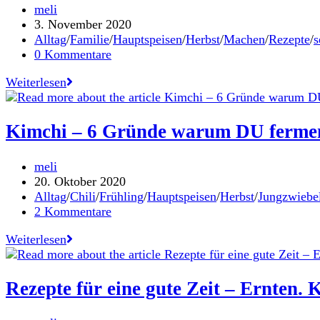
Beitrags-
meli
Autor:
Beitrag
3. November 2020
veröffentlicht:
Beitrags-
Alltag
/
Familie
/
Hauptspeisen
/
Herbst
/
Machen
/
Rezepte
/
s
Kategorie:
Beitrags-
0 Kommentare
Kommentare:
Achtsam
Weiterlesen
Essen
–
Rezept
Kimchi – 6 Gründe warum DU ferment
für
den
Beitrags-
meli
Lockdown
Autor:
Beitrag
20. Oktober 2020
2.0
veröffentlicht:
Beitrags-
Alltag
/
Chili
/
Frühling
/
Hauptspeisen
/
Herbst
/
Jungzwiebe
Kategorie:
Beitrags-
2 Kommentare
Kommentare:
Kimchi
Weiterlesen
–
6
Gründe
Rezepte für eine gute Zeit – Ernten.
warum
DU