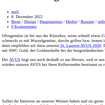
Beitrags-
meli
Autor:
Beitrag
8. Dezember 2022
veröffentlicht:
Beitrags-
Birne
/
Design
/
Hauptspeisen
/
Herbst
/
Rezepte
/
sel
Kategorie:
Beitrags-
0 Kommentare
Kommentare:
Ofengemüse ist bei uns der Klassiker, wenn schnell etwas G
schmeckt es mit Wurzelgemüse, durchs grillen bzw. braten
dann empfehlen wir dazu unseren
St. Laurent AVUS 2020
. 
mit AWC Gold, der Goldmedaille bei der burgenländischen
Der
AVUS
liegt uns auch deshalb so am Herzen, weil er aus
würden unseren AVUS bei ihren Kellerrunden bestimmt so ri
Solltet ihr Interesse an unseren Weinen haben und sie gern