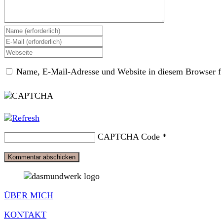
Gib
deinen
Gib
Namen
deine
Gib
oder
E-
deine
Benutzernamen
Mail-
Name, E-Mail-Adresse und Website in diesem Browser f
Website-
zum
Adresse
URL
Kommentieren
zum
ein
ein
Kommentieren
(optional)
ein
CAPTCHA Code
*
ÜBER MICH
KONTAKT