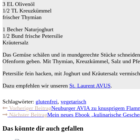
3 EL Olivenöl
1/2 TL Kreuzkümmel
frischer Thymian
1 Becher Naturjoghurt
1/2 Bund frische Petersilie
Kräutersalz
Das Gemüse schälen und in mundgerechte Stücke schneiden. 
Ofenform geben. Mit Thymian, Kreuzkümmel, Salz und Pfeff
Petersilie fein hacken, mit Joghurt und Kräutersalz vermis
Dazu empfehlen wir unseren
St. Laurent AVUS
.
Schlagwörter:
glutenfrei
,
vegetarisch
Weitere
Vorheriger Beitrag
Neuburger AVIA zu knusprigem Flamm
Nächster Beitrag
Mein neues Ebook „kulinarische Geschen
Artikel
ansehen
Das könnte dir auch gefallen