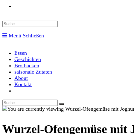
Toggle
website
Menü
Schließen
search
Essen
Geschichten
Brotbacken
saisonale Zutaten
About
Kontakt
Toggle
website
search
Wurzel-Ofengemüse mit J