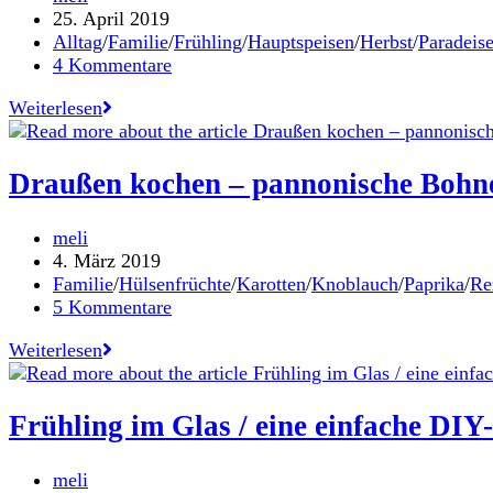
eine
Autor:
Beitrag
25. April 2019
schön
veröffentlicht:
Beitrags-
Alltag
/
Familie
/
Frühling
/
Hauptspeisen
/
Herbst
/
Paradeis
gedeckte
Kategorie:
Beitrags-
4 Kommentare
Tafel
Kommentare:
/
Was
Weiterlesen
In
ich
Kooperation
alles
mit
nicht
Draußen kochen – pannonische Bohn
RIESS
schaffe
Emaille
und
Beitrags-
meli
mich
Autor:
Beitrag
4. März 2019
trotzdem
veröffentlicht:
Beitrags-
Familie
/
Hülsenfrüchte
/
Karotten
/
Knoblauch
/
Paprika
/
Re
gut
Kategorie:
Beitrags-
5 Kommentare
fühle.
Kommentare:
Inklusive
Draußen
Weiterlesen
Vollkorn-
kochen
Brennessel-
–
Quiche.
pannonische
Frühling im Glas / eine einfache DIY
Bohnensuppe
mit
Beitrags-
meli
Würstl