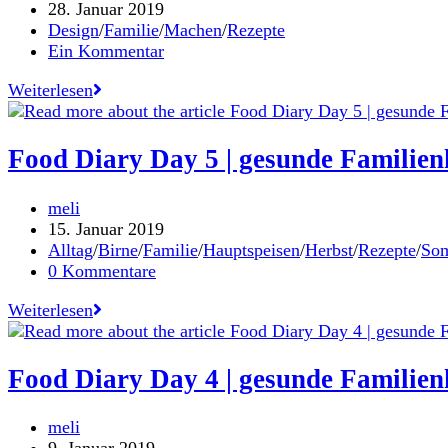
Autor:
Beitrag
28. Januar 2019
veröffentlicht:
Beitrags-
Design
/
Familie
/
Machen
/
Rezepte
Kategorie:
Beitrags-
Ein Kommentar
Kommentare:
Frühling
Weiterlesen
im
Glas
/
Food Diary Day 5 | gesunde Familie
eine
einfache
Beitrags-
meli
DIY-
Autor:
Beitrag
15. Januar 2019
Anleitung
veröffentlicht:
Beitrags-
Alltag
/
Birne
/
Familie
/
Hauptspeisen
/
Herbst
/
Rezepte
/
So
Kategorie:
Beitrags-
0 Kommentare
Kommentare:
Food
Weiterlesen
Diary
Day
5
Food Diary Day 4 | gesunde Familien
|
gesunde
Beitrags-
meli
Familienküche
Autor:
Beitrag