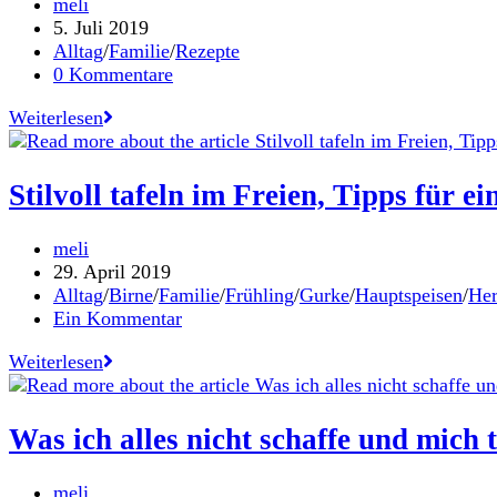
Beitrags-
meli
Autor:
Beitrag
5. Juli 2019
veröffentlicht:
Beitrags-
Alltag
/
Familie
/
Rezepte
Kategorie:
Beitrags-
0 Kommentare
Kommentare:
Natürlich
Weiterlesen
erfrischt
durch
die
Stilvoll tafeln im Freien, Tipps für 
heißen
Sommertage
Beitrags-
meli
–
Autor:
Beitrag
29. April 2019
6
veröffentlicht:
Beitrags-
Alltag
/
Birne
/
Familie
/
Frühling
/
Gurke
/
Hauptspeisen
/
Her
Tipps,
Kategorie:
Beitrags-
Ein Kommentar
um
Kommentare:
mehr
Stilvoll
Weiterlesen
Mineralwasser
tafeln
zu
im
trinken./
Freien,
Was ich alles nicht schaffe und mich 
In
Tipps
Kooperation
für
Waldquelle
Beitrags-
meli