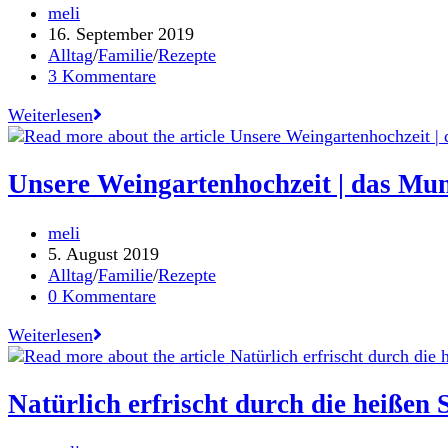
Beitrags-
meli
Autor:
Beitrag
16. September 2019
veröffentlicht:
Beitrags-
Alltag
/
Familie
/
Rezepte
Kategorie:
Beitrags-
3 Kommentare
Kommentare:
Wir
Weiterlesen
platzen
vor
Glück
Unsere Weingartenhochzeit | das M
–
bald
Beitrags-
meli
sind
Autor:
Beitrag
5. August 2019
wir
veröffentlicht:
Beitrags-
Alltag
/
Familie
/
Rezepte
zu
Kategorie:
Beitrags-
0 Kommentare
viert!
Kommentare:
<3
Unsere
Weiterlesen
Weingartenhochzeit
|
das
Natürlich erfrischt durch die heiße
Mundwerk
Wedding