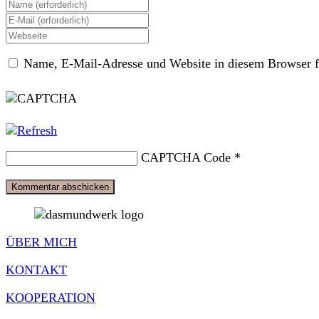
Gib
deinen
Gib
Namen
deine
Gib
oder
E-
deine
Benutzernamen
Mail-
Name, E-Mail-Adresse und Website in diesem Browser f
Website-
zum
Adresse
URL
Kommentieren
zum
ein
ein
Kommentieren
(optional)
ein
CAPTCHA Code
*
ÜBER MICH
KONTAKT
KOOPERATION