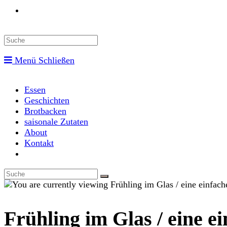
Toggle
website
Menü
Schließen
search
Essen
Geschichten
Brotbacken
saisonale Zutaten
About
Kontakt
Toggle
website
search
Frühling im Glas / eine e