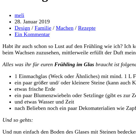
Beitrags-
meli
Autor:
Beitrag
28. Januar 2019
veröffentlicht:
Beitrags-
Design
/
Familie
/
Machen
/
Rezepte
Kategorie:
Beitrags-
Ein Kommentar
Kommentare:
Habt ihr auch schon so Lust auf den Frühling wie ich? Ich 
beim Wachsen zuzusehen, mittlerweile erfüllt der Duft mei
Alles was ihr für euren
Frühling im Glas
braucht ist folgen
1 Einmachglas (Weck oder Ähnliches) mit mind. 1 L 
ein paar größer und/ oder kleinere Steine (kann auch 
etwas frische Erde
ein paar Blumenzwiebeln oder Setzlinge (gibt es zur 
und etwas Wasser und Zeit
nach Belieben noch ein paar Dekomaterialien wie Zapfe
Und so gehts:
Und nun einfach den Boden des Glases mit Steinen bedecken