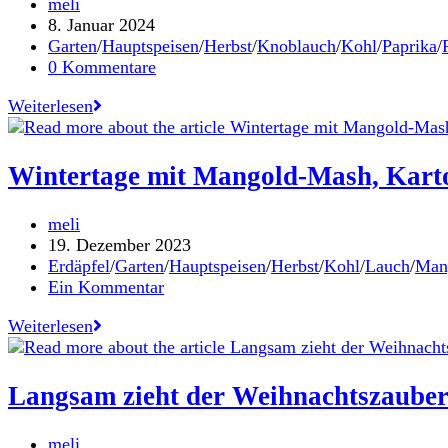
Beitrags-
meli
Frühstücksmuffins
Autor:
Beitrag
8. Januar 2024
mit
veröffentlicht:
Beitrags-
Garten
/
Hauptspeisen
/
Herbst
/
Knoblauch
/
Kohl
/
Paprika
/
Apfel
Kategorie:
Beitrags-
0 Kommentare
&
Kommentare:
Karotte
Reisfleisch
Weiterlesen
mit
Rollgerste
und
Wintertage mit Mangold-Mash, Karto
karamellisiertem
Zierkohl
Beitrags-
meli
Autor:
Beitrag
19. Dezember 2023
veröffentlicht:
Beitrags-
Erdäpfel
/
Garten
/
Hauptspeisen
/
Herbst
/
Kohl
/
Lauch
/
Man
Kategorie:
Beitrags-
Ein Kommentar
Kommentare:
Wintertage
Weiterlesen
mit
Mangold-
Mash,
Langsam zieht der Weihnachtszauber
Kartoffeln
und
Beitrags-
meli