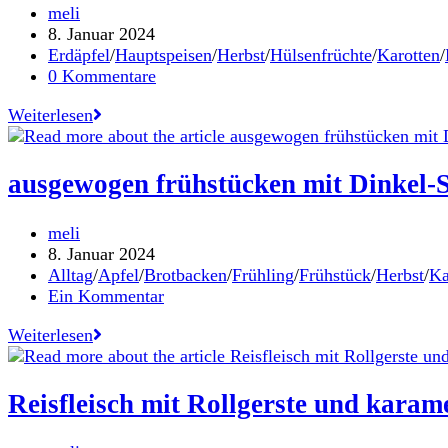
Beitrags-
meli
Autor:
Beitrag
8. Januar 2024
veröffentlicht:
Beitrags-
Erdäpfel
/
Hauptspeisen
/
Herbst
/
Hülsenfrüchte
/
Karotten
/
Kategorie:
Beitrags-
0 Kommentare
Kommentare:
burgenländischer
Weiterlesen
Linseneintopf
mit
Tellerlinsen
ausgewogen frühstücken mit Dinkel-S
Beitrags-
meli
Autor:
Beitrag
8. Januar 2024
veröffentlicht:
Beitrags-
Alltag
/
Apfel
/
Brotbacken
/
Frühling
/
Frühstück
/
Herbst
/
Ka
Kategorie:
Beitrags-
Ein Kommentar
Kommentare:
ausgewogen
Weiterlesen
frühstücken
mit
Dinkel-
Reisfleisch mit Rollgerste und karam
Saatenbrot
und