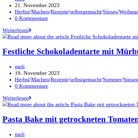
Stundenei
Autor:
Beitrag
21. November 2023
veröffentlicht:
Beitrags-
Herbst
/
Machen
/
Rezepte
/
selbstgemacht
/
Süsses
/
Weihnac
Kategorie:
Beitrags-
0 Kommentare
Kommentare:
Langsam
Weiterlesen
zieht
der
Weihnachtszauber
Festliche Schokoladentarte mit Mürb
ein
–
Beitrags-
meli
Adventkranz-
Autor:
Beitrag
19. November 2023
Töpfchen
veröffentlicht:
Beitrags-
Herbst
/
Machen
/
Rezepte
/
selbstgemacht
/
Sommer
/
Süsses
DIY
Kategorie:
Beitrags-
0 Kommentare
Kommentare:
Festliche
Weiterlesen
Schokoladentarte
mit
Mürbteigboden
Pasta Bake mit getrockneten Tomaten
Beitrags-
meli