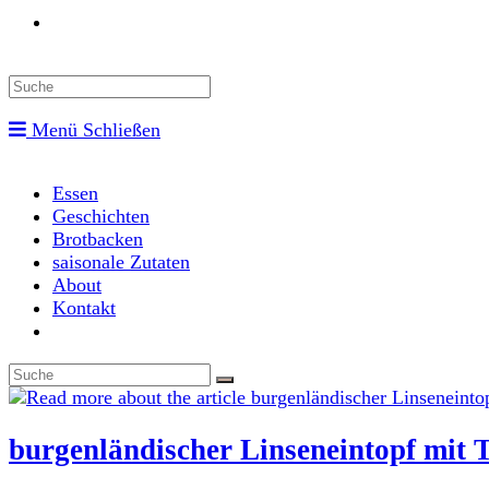
Toggle
website
Menü
Schließen
search
Essen
Geschichten
Brotbacken
saisonale Zutaten
About
Kontakt
Toggle
website
search
burgenländischer Linseneintopf mit T