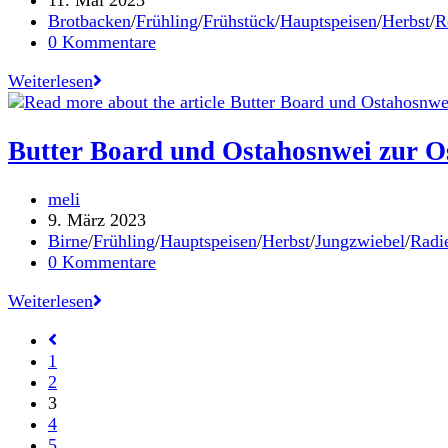
11. Mai 2023
mit
veröffentlicht:
Beitrags-
Brotbacken
/
Frühling
/
Frühstück
/
Hauptspeisen
/
Herbst
/
R
Kindern
Kategorie:
Beitrags-
0 Kommentare
Kommentare:
Muttertagsherz-
Weiterlesen
Sesamstangerl
Butter Board und Ostahosnwei zur O
Beitrags-
meli
Autor:
Beitrag
9. März 2023
veröffentlicht:
Beitrags-
Birne
/
Frühling
/
Hauptspeisen
/
Herbst
/
Jungzwiebel
/
Radi
Kategorie:
Beitrags-
0 Kommentare
Kommentare:
Butter
Weiterlesen
Board
Gehe
und
zur
1
Ostahosnwei
vorherigen
2
zur
Seite
3
Osterjause
4
5