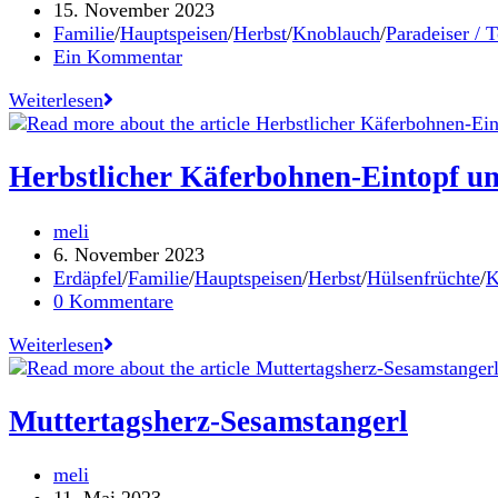
Autor:
Beitrag
15. November 2023
veröffentlicht:
Beitrags-
Familie
/
Hauptspeisen
/
Herbst
/
Knoblauch
/
Paradeiser / 
Kategorie:
Beitrags-
Ein Kommentar
Kommentare:
Pasta
Weiterlesen
Bake
mit
getrockneten
Herbstlicher Käferbohnen-Eintopf u
Tomaten,
Spinat
Beitrags-
meli
und
Autor:
Beitrag
6. November 2023
Rotwein
veröffentlicht:
Beitrags-
Erdäpfel
/
Familie
/
Hauptspeisen
/
Herbst
/
Hülsenfrüchte
/
K
Kategorie:
Beitrags-
0 Kommentare
Kommentare:
Herbstlicher
Weiterlesen
Käferbohnen-
Eintopf
und
Muttertagsherz-Sesamstangerl
unsere
Südsteiermark-
Beitrags-
meli
Tipps
Autor:
Beitrag