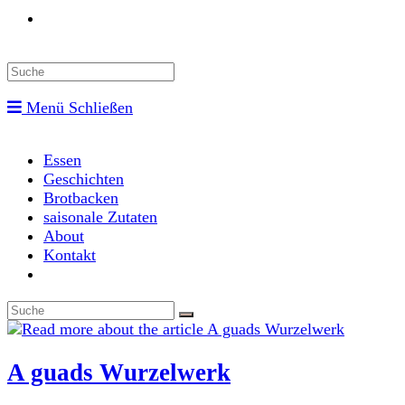
Toggle
website
Menü
Schließen
search
Essen
Geschichten
Brotbacken
saisonale Zutaten
About
Kontakt
Toggle
website
search
A guads Wurzelwerk