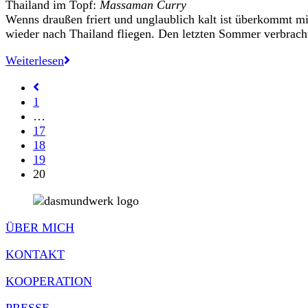
Thailand im Topf:
Massaman Curry
Wenns draußen friert und unglaublich kalt ist überkommt m
wieder nach Thailand fliegen. Den letzten Sommer verbrac
Damit
Weiterlesen
die
Gehe
Erinnerung
zur
1
nid
vorherigen
…
tschari
Seite
17
geht.
18
19
20
ÜBER MICH
KONTAKT
KOOPERATION
PRESSE