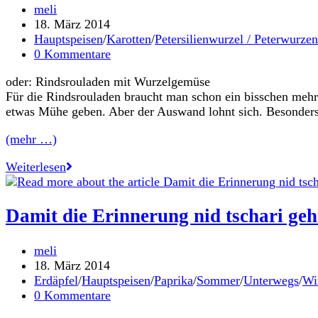
Beitrags-
meli
Autor:
Beitrag
18. März 2014
veröffentlicht:
Beitrags-
Hauptspeisen
/
Karotten
/
Petersilienwurzel / Peterwurzen
Kategorie:
Beitrags-
0 Kommentare
Kommentare:
oder: Rindsrouladen mit Wurzelgemüse
Für die Rindsrouladen braucht man schon ein bisschen mehr
etwas Mühe geben. Aber der Auswand lohnt sich. Besonders 
(mehr …)
A
Weiterlesen
guads
Wurzelwerk
Damit die Erinnerung nid tschari geh
Beitrags-
meli
Autor:
Beitrag
18. März 2014
veröffentlicht:
Beitrags-
Erdäpfel
/
Hauptspeisen
/
Paprika
/
Sommer
/
Unterwegs
/
Wi
Kategorie:
Beitrags-
0 Kommentare
Kommentare: