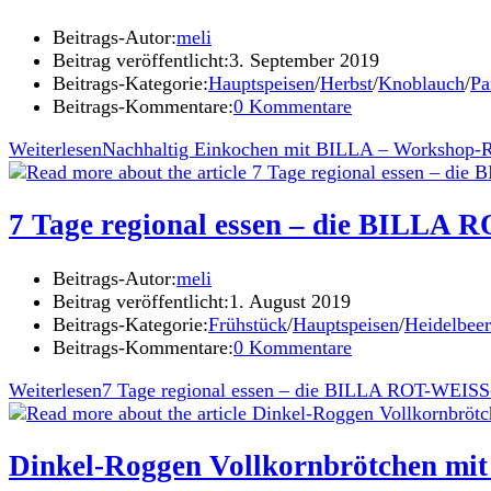
Beitrags-Autor:
meli
Beitrag veröffentlicht:
3. September 2019
Beitrags-Kategorie:
Hauptspeisen
/
Herbst
/
Knoblauch
/
Pa
Beitrags-Kommentare:
0 Kommentare
Weiterlesen
Nachhaltig Einkochen mit BILLA – Workshop-Rü
7 Tage regional essen – die BILLA
Beitrags-Autor:
meli
Beitrag veröffentlicht:
1. August 2019
Beitrags-Kategorie:
Frühstück
/
Hauptspeisen
/
Heidelbee
Beitrags-Kommentare:
0 Kommentare
Weiterlesen
7 Tage regional essen – die BILLA ROT-WEISS
Dinkel-Roggen Vollkornbrötchen mit