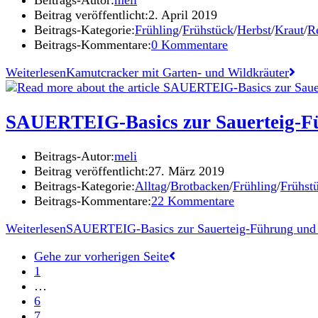
Beitrags-Autor:
meli
Beitrag veröffentlicht:
2. April 2019
Beitrags-Kategorie:
Frühling
/
Frühstück
/
Herbst
/
Kraut
/
R
Beitrags-Kommentare:
0 Kommentare
Weiterlesen
Kamutcracker mit Garten- und Wildkräuter
SAUERTEIG-Basics zur Sauerteig-F
Beitrags-Autor:
meli
Beitrag veröffentlicht:
27. März 2019
Beitrags-Kategorie:
Alltag
/
Brotbacken
/
Frühling
/
Frühst
Beitrags-Kommentare:
22 Kommentare
Weiterlesen
SAUERTEIG-Basics zur Sauerteig-Führung und
Gehe zur vorherigen Seite
1
…
6
7