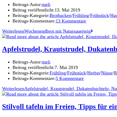
Beitrags-Autor:
meli
Beitrag veröffentlicht:
13. Mai 2019
Beitrags-Kategorie:
Brotbacken
/
Frühling
/
Frühstück
/
Hau
Beitrags-Kommentare:
13 Kommentare
Weiterlesen
Wochenendbrot mit Natursauerteig
Apfelstrudel, Krautstrudel, Dukaten
Beitrags-Autor:
meli
Beitrag veröffentlicht:
7. Mai 2019
Beitrags-Kategorie:
Frühling
/
Frühstück
/
Herbst
/
Nüsse
/
R
Beitrags-Kommentare:
5 Kommentare
Weiterlesen
Apfelstrudel, Krautstrudel, Dukatenbuchteln, N
Stilvoll tafeln im Freien, Tipps für 