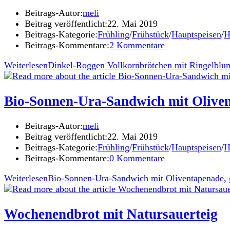
Beitrags-Autor:
meli
Beitrag veröffentlicht:
22. Mai 2019
Beitrags-Kategorie:
Frühling
/
Frühstück
/
Hauptspeisen
/
H
Beitrags-Kommentare:
2 Kommentare
Weiterlesen
Dinkel-Roggen Vollkornbrötchen mit Ringelblu
Bio-Sonnen-Ura-Sandwich mit Olivent
Beitrags-Autor:
meli
Beitrag veröffentlicht:
22. Mai 2019
Beitrags-Kategorie:
Frühling
/
Frühstück
/
Hauptspeisen
/
H
Beitrags-Kommentare:
0 Kommentare
Weiterlesen
Bio-Sonnen-Ura-Sandwich mit Oliventapenade, g
Wochenendbrot mit Natursauerteig