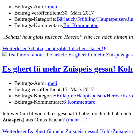
Beitrags-Autor:
meli
Beitrag veröffentlicht:
30. März 2017
Beitrags-Kategorie:
Bärlauch
/
Frühling
/
Hauptspeisen
/
Ju
Beitrags-Kommentare:
Ein Kommentar
„Schatzi heut gibts falschen Hasen!“ rufe ich nach hinten in
Weiterlesen
Schatzi, heut gibts falschen Hasen!
Es ghert fü mehr Zuispeis gessn! Koh
Beitrags-Autor:
meli
Beitrag veröffentlicht:
15. März 2017
Beitrags-Kategorie:
Erdäpfel
/
Hauptspeisen
/
Herbst
/
Karo
Beitrags-Kommentare:
6 Kommentare
Ich weiß nicht wie ich es geschafft habe, doch ich hab euch 
Zuaspeis
) aus Omas Küche?
(mehr …)
Weiterlesen
Es ghert fü mehr Zuispeis gessn! Kohl-Zuispeis 