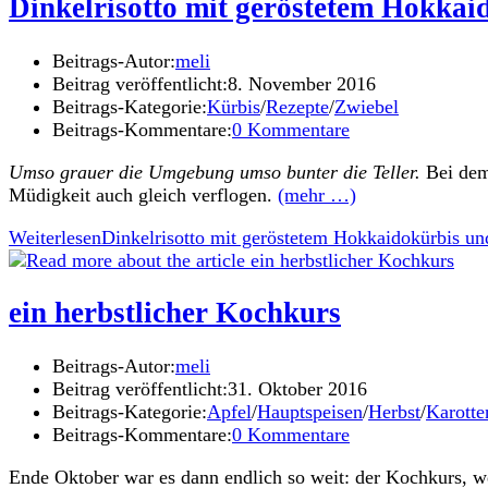
Dinkelrisotto mit geröstetem Hokkaid
Beitrags-Autor:
meli
Beitrag veröffentlicht:
8. November 2016
Beitrags-Kategorie:
Kürbis
/
Rezepte
/
Zwiebel
Beitrags-Kommentare:
0 Kommentare
Umso grauer die Umgebung umso bunter die Teller.
Bei dem 
Müdigkeit auch gleich verflogen.
(mehr …)
Weiterlesen
Dinkelrisotto mit geröstetem Hokkaidokürbis und
ein herbstlicher Kochkurs
Beitrags-Autor:
meli
Beitrag veröffentlicht:
31. Oktober 2016
Beitrags-Kategorie:
Apfel
/
Hauptspeisen
/
Herbst
/
Karotte
Beitrags-Kommentare:
0 Kommentare
Ende Oktober war es dann endlich so weit: der Kochkurs,