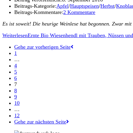
Beitrags-Kategorie:
Apfel
/
Hauptspeisen
/
Herbst
/
Knobla
Beitrags-Kommentare:
2 Kommentare
Es ist soweit! Die heurige Weinlese hat begonnen. Zwar mit
Weiterlesen
Ernte Bio Wiesenhendl mit Trauben, Nüssen un
Gehe zur vorherigen Seite
1
…
4
5
6
7
8
9
10
…
12
Gehe zur nächsten Seite