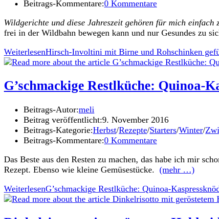
Beitrags-Kommentare:
0 Kommentare
Wildgerichte und diese Jahreszeit gehören für mich einfach
frei in der Wildbahn bewegen kann und nur Gesundes zu si
Weiterlesen
Hirsch-Involtini mit Birne und Rohschinken gef
G’schmackige Restlküche: Quinoa-K
Beitrags-Autor:
meli
Beitrag veröffentlicht:
9. November 2016
Beitrags-Kategorie:
Herbst
/
Rezepte
/
Starters
/
Winter
/
Zwi
Beitrags-Kommentare:
0 Kommentare
Das Beste aus den Resten zu machen, das habe ich mir schon
Rezept. Ebenso wie kleine Gemüsestücke.
(mehr …)
Weiterlesen
G’schmackige Restlküche: Quinoa-Kaspressknöd