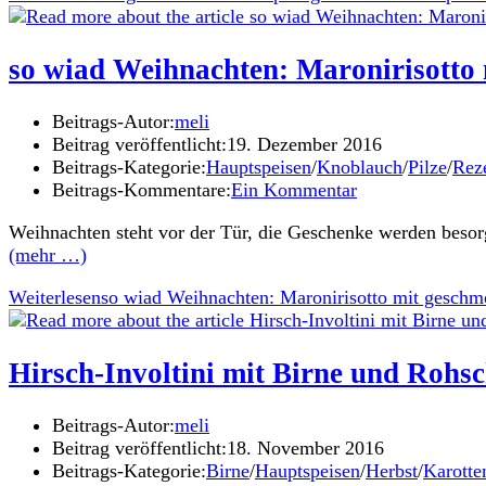
so wiad Weihnachten: Maronirisotto
Beitrags-Autor:
meli
Beitrag veröffentlicht:
19. Dezember 2016
Beitrags-Kategorie:
Hauptspeisen
/
Knoblauch
/
Pilze
/
Rez
Beitrags-Kommentare:
Ein Kommentar
Weihnachten steht vor der Tür, die Geschenke werden beso
(mehr …)
Weiterlesen
so wiad Weihnachten: Maronirisotto mit gesch
Hirsch-Involtini mit Birne und Rohs
Beitrags-Autor:
meli
Beitrag veröffentlicht:
18. November 2016
Beitrags-Kategorie:
Birne
/
Hauptspeisen
/
Herbst
/
Karotte