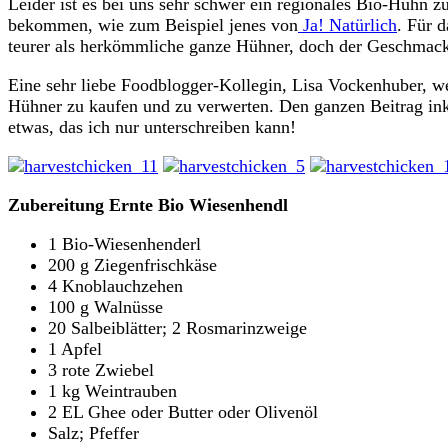
Leider ist es bei uns sehr schwer ein regionales Bio-Huhn 
bekommen, wie zum Beispiel jenes von
Ja! Natürlich
. Für 
teurer als herkömmliche ganze Hühner, doch der Geschmack
Eine sehr liebe Foodblogger-Kollegin, Lisa Vockenhuber, wei
Hühner zu kaufen und zu verwerten. Den ganzen Beitrag inkl
etwas, das ich nur unterschreiben kann!
Zubereitung Ernte Bio Wiesenhendl
1 Bio-Wiesenhenderl
200 g Ziegenfrischkäse
4 Knoblauchzehen
100 g Walnüsse
20 Salbeiblätter; 2 Rosmarinzweige
1 Apfel
3 rote Zwiebel
1 kg Weintrauben
2 EL Ghee oder Butter oder Olivenöl
Salz; Pfeffer