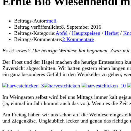
Ernte Bio Wiesenhendl m
Beitrags-Autor:
meli
Beitrag veröffentlicht:
8. September 2016
Beitrags-Kategorie:
Apfel
/
Hauptspeisen
/
Herbst
/
Kno
Beitrags-Kommentare:
2 Kommentare
Es ist soweit! Die heurige Weinlese hat begonnen. Zwar mit
Der Frost und der Hagel machen die heurige Erntesaison kürz
Zuversicht abgeschnitten. Wir hatten gestern einen langen u
ein ganz besonderes Gefühl in den Weinkeller zu gehen, wenn
Im Weingarten selbst wird bei uns Mittags immer kalt geja
(ja, einmal im Jahr kommt auch das vor). Wenn es die Zeit
Am Freitag haben wir uns schon auf die Weinlese eingeste
und Ziegenkäse. Unglaublich lecker und genau das richtige 