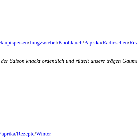
Hauptspeisen
/
Jungzwiebel
/
Knoblauch
/
Paprika
/
Radieschen
/
Rez
e der Saison knackt ordentlich und rüttelt unsere trägen Gau
Paprika
/
Rezepte
/
Winter