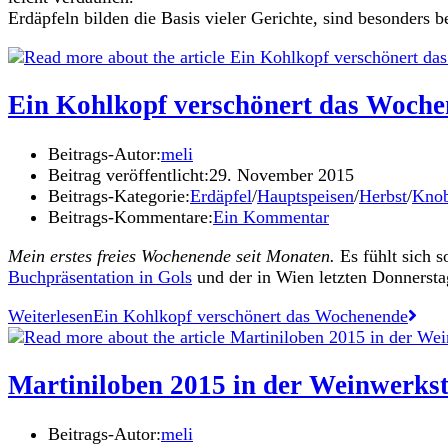
Erdäpfeln bilden die Basis vieler Gerichte, sind besonders b
Ein Kohlkopf verschönert das Woch
Beitrags-Autor:
meli
Beitrag veröffentlicht:
29. November 2015
Beitrags-Kategorie:
Erdäpfel
/
Hauptspeisen
/
Herbst
/
Knob
Beitrags-Kommentare:
Ein Kommentar
Mein erstes freies Wochenende seit Monaten.
Es fühlt sich 
Buchpräsentation in Gols
und der in Wien letzten Donnersta
Weiterlesen
Ein Kohlkopf verschönert das Wochenende
Martiniloben 2015 in der Weinwerkst
Beitrags-Autor:
meli