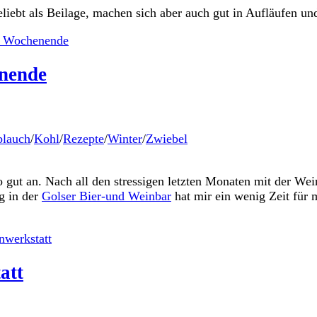
eliebt als Beilage, machen sich aber auch gut in Aufläufen un
enende
lauch
/
Kohl
/
Rezepte
/
Winter
/
Zwiebel
so gut an. Nach all den stressigen letzten Monaten mit der 
g in der
Golser Bier-und Weinbar
hat mir ein wenig Zeit für 
att