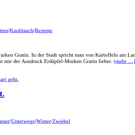
tten
/
Knoblauch
/
Rezepte
urken Gratin. In der Stadt spricht man von Kartoffeln am La
ist mir der Ausdruck Erdäpfel-Murken Gratin lieber.
(mehr …
t.
mmer
/
Unterwegs
/
Winter
/
Zwiebel