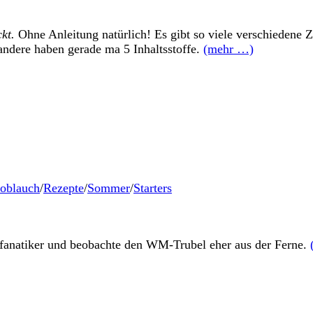
kt.
Ohne Anleitung natürlich! Es gibt so viele verschiedene 
 andere haben gerade ma 5 Inhaltsstoffe.
(mehr …)
oblauch
/
Rezepte
/
Sommer
/
Starters
llfanatiker und beobachte den WM-Trubel eher aus der Ferne.