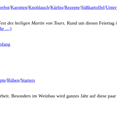
erbst
/
Karotten
/
Knoblauch
/
Kürbis
/
Rezepte
/
Süßkartoffel
/
Unte
est des heiligen Martin von Tours.
Rund um diesen Feiertag ö
hr …)
pte
/
Rüben
/
Starters
Arbeit. Besonders im Weinbau wird ganzes Jahr auf diese paar