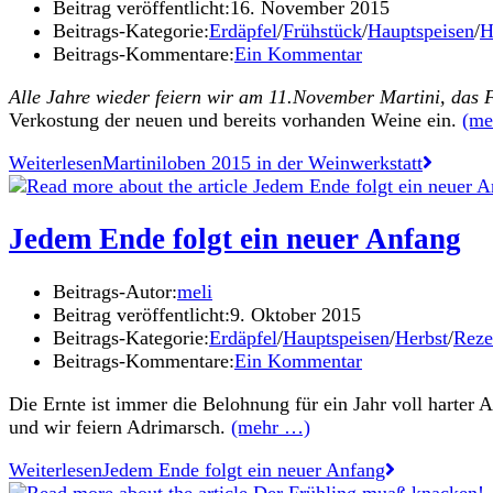
Beitrag veröffentlicht:
16. November 2015
Beitrags-Kategorie:
Erdäpfel
/
Frühstück
/
Hauptspeisen
/
H
Beitrags-Kommentare:
Ein Kommentar
Alle Jahre wieder feiern wir am 11.November Martini, das F
Verkostung der neuen und bereits vorhanden Weine ein.
(me
Weiterlesen
Martiniloben 2015 in der Weinwerkstatt
Jedem Ende folgt ein neuer Anfang
Beitrags-Autor:
meli
Beitrag veröffentlicht:
9. Oktober 2015
Beitrags-Kategorie:
Erdäpfel
/
Hauptspeisen
/
Herbst
/
Reze
Beitrags-Kommentare:
Ein Kommentar
Die Ernte ist immer die Belohnung für ein Jahr voll harter 
und wir feiern Adrimarsch.
(mehr …)
Weiterlesen
Jedem Ende folgt ein neuer Anfang