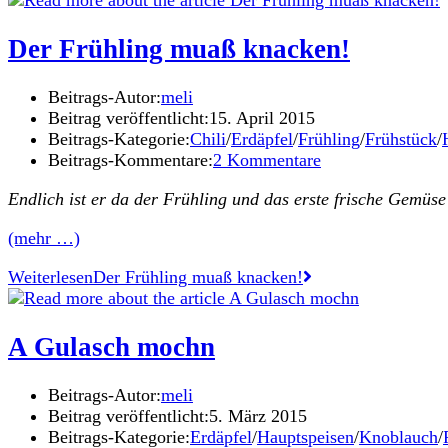
Der Frühling muaß knacken!
Beitrags-Autor:
meli
Beitrag veröffentlicht:
15. April 2015
Beitrags-Kategorie:
Chili
/
Erdäpfel
/
Frühling
/
Frühstück
/
Beitrags-Kommentare:
2 Kommentare
Endlich ist er da der Frühling und das erste frische Gemüs
(mehr …)
Weiterlesen
Der Frühling muaß knacken!
A Gulasch mochn
Beitrags-Autor:
meli
Beitrag veröffentlicht:
5. März 2015
Beitrags-Kategorie:
Erdäpfel
/
Hauptspeisen
/
Knoblauch
/