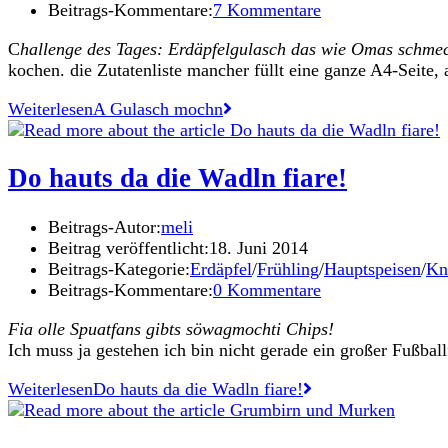
Beitrags-Kommentare:
7 Kommentare
C
hallenge des Tages: Erdäpfelgulasch das wie Omas schmec
kochen. die Zutatenliste mancher füllt eine ganze A4-Seite,
Weiterlesen
A Gulasch mochn
Do hauts da die Wadln fiare!
Beitrags-Autor:
meli
Beitrag veröffentlicht:
18. Juni 2014
Beitrags-Kategorie:
Erdäpfel
/
Frühling
/
Hauptspeisen
/
Kn
Beitrags-Kommentare:
0 Kommentare
Fia olle Spuatfans gibts söwagmochti Chips!
Ich muss ja gestehen ich bin nicht gerade ein großer Fußba
Weiterlesen
Do hauts da die Wadln fiare!