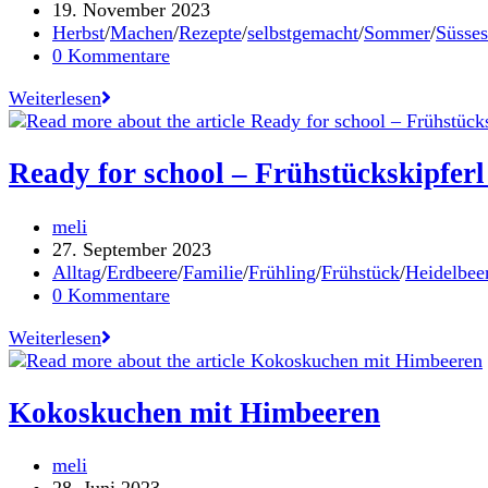
Autor:
Beitrag
19. November 2023
mit
veröffentlicht:
Beitrags-
Herbst
/
Machen
/
Rezepte
/
selbstgemacht
/
Sommer
/
Süsses
Apfel
Kategorie:
Beitrags-
0 Kommentare
&
Kommentare:
Karotte
Festliche
Weiterlesen
Schokoladentarte
mit
Mürbteigboden
Ready for school – Frühstückskipfer
Beitrags-
meli
Autor:
Beitrag
27. September 2023
veröffentlicht:
Beitrags-
Alltag
/
Erdbeere
/
Familie
/
Frühling
/
Frühstück
/
Heidelbee
Kategorie:
Beitrags-
0 Kommentare
Kommentare:
Ready
Weiterlesen
for
school
–
Kokoskuchen mit Himbeeren
Frühstückskipferl
und
Beitrags-
meli
Granola
Autor:
Beitrag