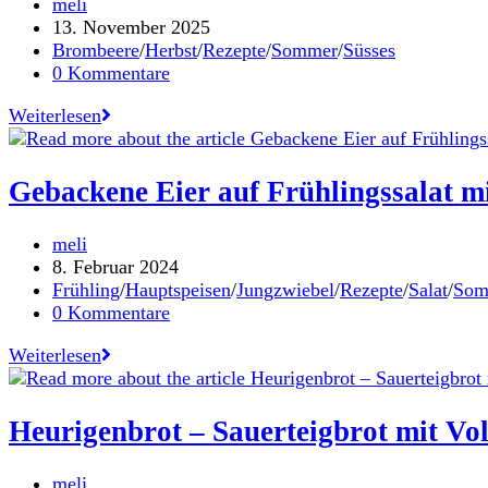
Beitrags-
meli
Autor:
Beitrag
13. November 2025
veröffentlicht:
Beitrags-
Brombeere
/
Herbst
/
Rezepte
/
Sommer
/
Süsses
Kategorie:
Beitrags-
0 Kommentare
Kommentare:
Streuselkuchen
Weiterlesen
mit
frischen
Brombeeren
Gebackene Eier auf Frühlingssalat mi
Beitrags-
meli
Autor:
Beitrag
8. Februar 2024
veröffentlicht:
Beitrags-
Frühling
/
Hauptspeisen
/
Jungzwiebel
/
Rezepte
/
Salat
/
Som
Kategorie:
Beitrags-
0 Kommentare
Kommentare:
Gebackene
Weiterlesen
Eier
auf
Frühlingssalat
Heurigenbrot – Sauerteigbrot mit V
mit
Senfdressing
Beitrags-
meli