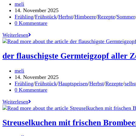
Beitrags-
meli
Autor:
Beitrag
14. November 2025
veröffentlicht:
Beitrags-
Frühling
/
Frühstück
/
Herbst
/
Himbeere
/
Rezepte
/
Sommer
Kategorie:
Beitrags-
0 Kommentare
Kommentare:
Pancakes
Weiterlesen
–
natürlich
und
der flauschigste Germteigzopf aller Z
vollwertig
Beitrags-
meli
Autor:
Beitrag
14. November 2025
veröffentlicht:
Beitrags-
Frühling
/
Frühstück
/
Hauptspeisen
/
Herbst
/
Rezepte
/
selb
Kategorie:
Beitrags-
0 Kommentare
Kommentare:
der
Weiterlesen
flauschigste
Germteigzopf
aller
Streuselkuchen mit frischen Brombee
Zeiten