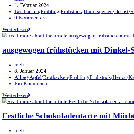
Autor:
Beitrag
1. Februar 2024
veröffentlicht:
Beitrags-
Brotbacken
/
Frühling
/
Frühstück
/
Hauptspeisen
/
Herbst
/
R
Kategorie:
Beitrags-
0 Kommentare
Kommentare:
Heurigenbrot
Weiterlesen
–
Sauerteigbrot
mit
ausgewogen frühstücken mit Dinkel-S
Vollkornmehl
vom
Beitrags-
meli
Laufner
Autor:
Beitrag
8. Januar 2024
Landweizen
veröffentlicht:
Beitrags-
Alltag
/
Apfel
/
Brotbacken
/
Frühling
/
Frühstück
/
Herbst
/
Ka
Kategorie:
Beitrags-
Ein Kommentar
Kommentare:
ausgewogen
Weiterlesen
frühstücken
mit
Dinkel-
Festliche Schokoladentarte mit Mürb
Saatenbrot
und
Beitrags-
meli
Frühstücksmuffins