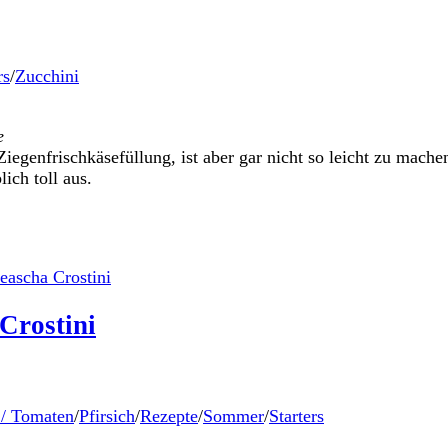
rs
/
Zucchini
e
t Ziegenfrischkäsefüllung, ist aber gar nicht so leicht zu ma
ich toll aus.
 Crostini
 / Tomaten
/
Pfirsich
/
Rezepte
/
Sommer
/
Starters