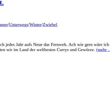
t.
mmer
/
Unterwegs
/
Winter
/
Zwiebel
ich jedes Jahr aufs Neue das Fernweh. Ach wie gern wäre ic
hten wir im Land der weltbesten Currys und Gewürze.
(mehr 