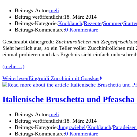
Beitrags-Autor:
meli
Beitrag veröffentlicht:
18. März 2014
Beitrags-Kategorie:
Knoblauch
/
Rezepte
/
Sommer
/
Starte
Beitrags-Kommentare:
0 Kommentare
Geschraubt dahergredt:
Zuchiniröllchen mit Ziegenfrischkäs
Sieht herrlich aus, so ein Teller voller Zucchiniröllchen mi
einmal probieren und das Ergebnis sieht einfach unbeschreibl
(mehr …)
Weiterlesen
Eingruidi Zucchini mit Goaskas
Italienische Bruschetta und Pfeascha
Beitrags-Autor:
meli
Beitrag veröffentlicht:
18. März 2014
Beitrags-Kategorie:
Jungzwiebel
/
Knoblauch
/
Paradeiser
Beitrags-Kommentare:
0 Kommentare