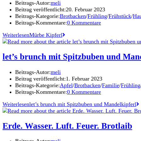
Beitrags-Autor:
meli
Beitrag veröffentlicht:
20. Februar 2023
Beitrags-Kategorie:
Brotbacken
/
Frühling
/
Frühstück
/
Hau
Beitrags-Kommentare:
0 Kommentare
Weiterlesen
Mürbe Kipferl
let’s brunch mit Spitzbuben und Mand
Beitrags-Autor:
meli
Beitrag veröffentlicht:
1. Februar 2023
Beitrags-Kategorie:
Apfel
/
Brotbacken
/
Familie
/
Frühling
Beitrags-Kommentare:
0 Kommentare
Weiterlesen
let’s brunch mit Spitzbuben und Mandelkipferl
Erde. Wasser. Luft. Feuer. Brotlaib