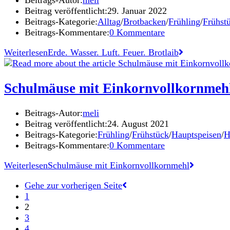
Beitrags-Autor:
meli
Beitrag veröffentlicht:
29. Januar 2022
Beitrags-Kategorie:
Alltag
/
Brotbacken
/
Frühling
/
Frühst
Beitrags-Kommentare:
0 Kommentare
Weiterlesen
Erde. Wasser. Luft. Feuer. Brotlaib
Schulmäuse mit Einkornvollkornmeh
Beitrags-Autor:
meli
Beitrag veröffentlicht:
24. August 2021
Beitrags-Kategorie:
Frühling
/
Frühstück
/
Hauptspeisen
/
H
Beitrags-Kommentare:
0 Kommentare
Weiterlesen
Schulmäuse mit Einkornvollkornmehl
Gehe zur vorherigen Seite
1
2
3
4