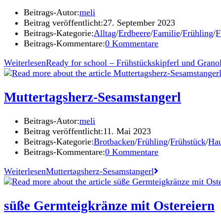
Beitrags-Autor:
meli
Beitrag veröffentlicht:
27. September 2023
Beitrags-Kategorie:
Alltag
/
Erdbeere
/
Familie
/
Frühling
/
F
Beitrags-Kommentare:
0 Kommentare
Weiterlesen
Ready for school – Frühstückskipferl und Grano
Muttertagsherz-Sesamstangerl
Beitrags-Autor:
meli
Beitrag veröffentlicht:
11. Mai 2023
Beitrags-Kategorie:
Brotbacken
/
Frühling
/
Frühstück
/
Hau
Beitrags-Kommentare:
0 Kommentare
Weiterlesen
Muttertagsherz-Sesamstangerl
süße Germteigkränze mit Ostereiern