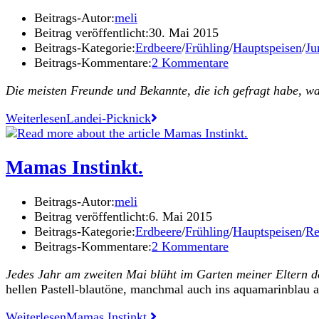
Beitrags-Autor:
meli
Beitrag veröffentlicht:
30. Mai 2015
Beitrags-Kategorie:
Erdbeere
/
Frühling
/
Hauptspeisen
/
Ju
Beitrags-Kommentare:
2 Kommentare
Die meisten Freunde und Bekannte, die ich gefragt habe, wa
Weiterlesen
Landei-Picknick
Mamas Instinkt.
Beitrags-Autor:
meli
Beitrag veröffentlicht:
6. Mai 2015
Beitrags-Kategorie:
Erdbeere
/
Frühling
/
Hauptspeisen
/
Re
Beitrags-Kommentare:
2 Kommentare
Jedes Jahr am zweiten Mai blüht im Garten meiner Eltern d
hellen Pastell-blautöne, manchmal auch ins aquamarinblau
Weiterlesen
Mamas Instinkt.