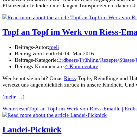
Pflanzenstoffe leider unter langen Transportzeiten, daher i
Topf an Topf im Werk von Riess-Emai
Beitrags-Autor:
meli
Beitrag veröffentlicht:
14. Mai 2016
Beitrags-Kategorie:
Erdbeere
/
Frühling
/
Rezepte
/
Süsses
/
Beitrags-Kommentare:
4 Kommentare
Wer kennt sie nicht? Omas
Riess
-Töpfe, Reindlinge und Häfe
versetzt uns augenblicklich zurück in unsere Kindheit. Und 
(mehr …)
Weiterlesen
Topf an Topf im Werk von Riess-Emaille | Erdb
Landei-Picknick