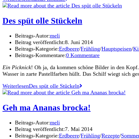
Des spüt olle Stückeln
Beitrags-Autor:
meli
Beitrag veröffentlicht:
8. Juni 2014
Beitrags-Kategorie:
Erdbeere
/
Frühling
/
Hauptspeisen
/
Ki
Beitrags-Kommentare:
0 Kommentare
Ein Picknick
! Oh ja, da kommen schöne Bilder in den Kopf.
Wasser in zarte Pastellfarben hüllt. Das Schilf wiegt sich 
Weiterlesen
Des spüt olle Stückeln
Geh ma Ananas brocka!
Beitrags-Autor:
meli
Beitrag veröffentlicht:
7. Mai 2014
Beitrags-Kategorie:
Erdbeere
/
Frühling
/
Rezepte
/
Somme