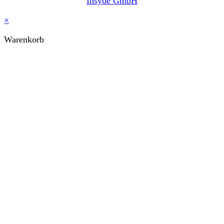
Insyde GmbH
×
Warenkorb