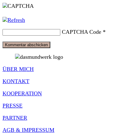
Kommentieren
zum
ein
ein
Kommentieren
(optional)
ein
CAPTCHA Code
*
ÜBER MICH
KONTAKT
KOOPERATION
PRESSE
PARTNER
AGB & IMPRESSUM