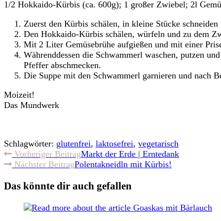
1/2 Hokkaido-Kürbis (ca. 600g); 1 großer Zwiebel; 2l Ge
Zuerst den Kürbis schälen, in kleine Stücke schneide
Den Hokkaido-Kürbis schälen, würfeln und zu dem Zwie
Mit 2 Liter Gemüsebrühe aufgießen und mit einer Pris
Währenddessen die Schwammerl waschen, putzen und we
Pfeffer abschmecken.
Die Suppe mit den Schwammerl garnieren und nach Bel
Moizeit!
Das Mundwerk
Schlagwörter:
glutenfrei
,
laktosefrei
,
vegetarisch
Weitere
Vorheriger Beitrag
Markt der Erde | Erntedank
Nächster Beitrag
Polentakneidln mit Kürbis!
Artikel
ansehen
Das könnte dir auch gefallen