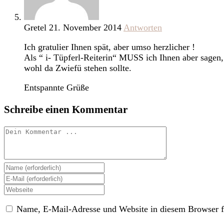
Gretel
21. November 2014
Antworten
Ich gratulier Ihnen spät, aber umso herzlicher !
Als “ i- Tüpferl-Reiterin“ MUSS ich Ihnen aber sagen,
wohl da Zwiefü stehen sollte.
Entspannte Grüße
Schreibe einen Kommentar
Kommentieren
Gib
deinen
Gib
Namen
deine
Gib
oder
E-
deine
Benutzernamen
Mail-
Name, E-Mail-Adresse und Website in diesem Browser f
Website-
zum
Adresse
URL