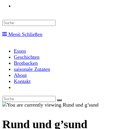
Toggle
website
Menü
Schließen
search
Essen
Geschichten
Brotbacken
saisonale Zutaten
About
Kontakt
Toggle
website
search
Rund und g’sund