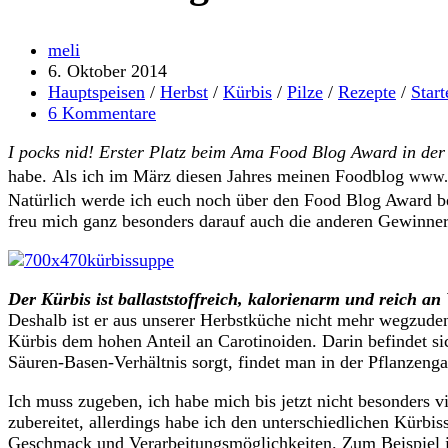
Beitrags-
meli
Autor:
Beitrag
6. Oktober 2014
veröffentlicht:
Beitrags-
Hauptspeisen
/
Herbst
/
Kürbis
/
Pilze
/
Rezepte
/
Start
Kategorie:
Beitrags-
6 Kommentare
Kommentare:
I pocks nid! Erster Platz beim Ama Food Blog Award in de
habe.
Als ich im März diesen Jahres meinen Foodblog
www.d
Natürlich werde ich euch noch über den Food Blog Award be
freu mich ganz besonders darauf auch die anderen Gewinner
Der Kürbis ist ballaststoffreich, kalorienarm und reich an
Deshalb ist er aus unserer Herbstküche nicht mehr wegzuden
Kürbis dem hohen Anteil an Carotinoiden. Darin befindet si
Säuren-Basen-Verhältnis sorgt, findet man in der Pflanzeng
Ich muss zugeben, ich habe mich bis jetzt nicht besonders 
zubereitet, allerdings habe ich den unterschiedlichen Kürb
Geschmack und Verarbeitungsmöglichkeiten. Zum Beispiel ist