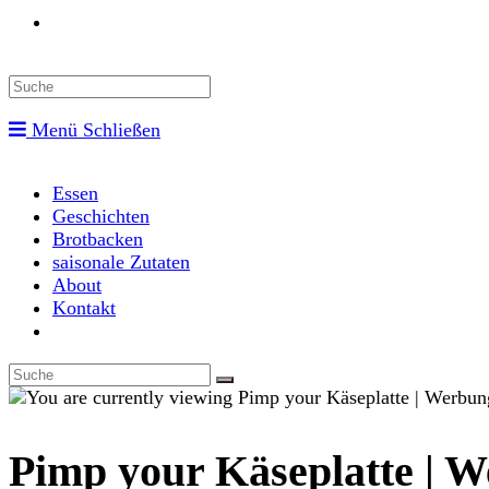
Toggle
website
Menü
Schließen
search
Essen
Geschichten
Brotbacken
saisonale Zutaten
About
Kontakt
Toggle
website
search
Pimp your Käseplatte | W