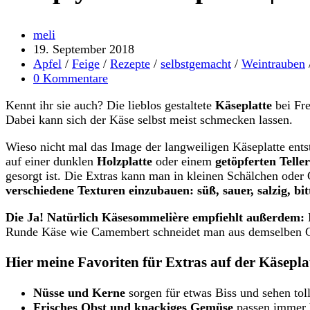
Beitrags-
meli
Autor:
Beitrag
19. September 2018
veröffentlicht:
Beitrags-
Apfel
/
Feige
/
Rezepte
/
selbstgemacht
/
Weintrauben
Kategorie:
Beitrags-
0 Kommentare
Kommentare:
Kennt ihr sie auch? Die lieblos gestaltete
Käseplatte
bei Fre
Dabei kann sich der Käse selbst meist schmecken lassen.
Wieso nicht mal das Image der langweiligen Käseplatte ent
auf einer dunklen
Holzplatte
oder einem
getöpferten Teller
gesorgt ist. Die Extras kann man in kleinen Schälchen ode
verschiedene Texturen einzubauen: süß, sauer, salzig, bit
Die Ja! Natürlich Käsesommelière empfiehlt außerdem:
K
Runde Käse wie Camembert schneidet man aus demselben Gru
Hier meine Favoriten für Extras auf der Käsepla
Nüsse und Kerne
sorgen für etwas Biss und sehen toll 
Frisches Obst und knackiges Gemüse
passen immer h