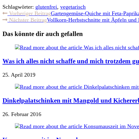
Schlagwörter:
glutenfrei
,
vegetarisch
Weitere
Vorheriger Beitrag
Gartengemüse-Quiche mit Feta-Paprik
Nächster Beitrag
Vollkorn-Herbstschnitte mit Äpfeln und
Artikel
ansehen
Das könnte dir auch gefallen
Was ich alles nicht schaffe und mich trotzdem gu
25. April 2019
Dinkelpalatschinken mit Mangold und Kicherer
26. Februar 2016