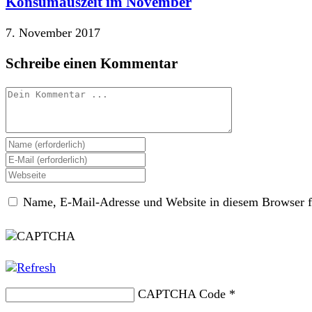
Konsumauszeit im November
7. November 2017
Schreibe einen Kommentar
Kommentieren
Gib
deinen
Gib
Namen
deine
Gib
oder
E-
deine
Benutzernamen
Mail-
Name, E-Mail-Adresse und Website in diesem Browser f
Website-
zum
Adresse
URL
Kommentieren
zum
ein
ein
Kommentieren
(optional)
ein
CAPTCHA Code
*