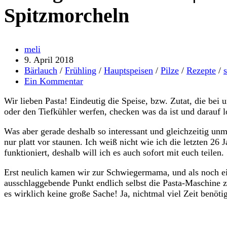
Spitzmorcheln
Beitrags-
meli
Autor:
Beitrag
9. April 2018
veröffentlicht:
Beitrags-
Bärlauch
/
Frühling
/
Hauptspeisen
/
Pilze
/
Rezepte
/
Kategorie:
Beitrags-
Ein Kommentar
Kommentare:
Wir lieben Pasta! Eindeutig die Speise, bzw. Zutat, die be
oder den Tiefkühler werfen, checken was da ist und darauf lo
Was aber gerade deshalb so interessant und gleichzeitig u
nur platt vor staunen. Ich weiß nicht wie ich die letzten 2
funktioniert, deshalb will ich es auch sofort mit euch teilen.
Erst neulich kamen wir zur Schwiegermama, und als noch ein
ausschlaggebende Punkt endlich selbst die Pasta-Maschine zu
es wirklich keine große Sache! Ja, nichtmal viel Zeit benöt