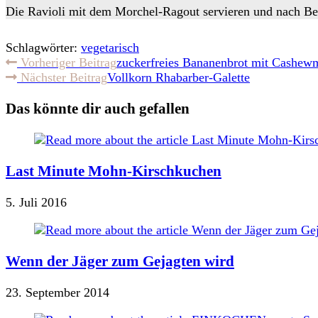
Die Ravioli mit dem Morchel-Ragout servieren und nach Be
Schlagwörter:
vegetarisch
Weitere
Vorheriger Beitrag
zuckerfreies Bananenbrot mit Cashew
Nächster Beitrag
Vollkorn Rhabarber-Galette
Artikel
ansehen
Das könnte dir auch gefallen
Last Minute Mohn-Kirschkuchen
5. Juli 2016
Wenn der Jäger zum Gejagten wird
23. September 2014