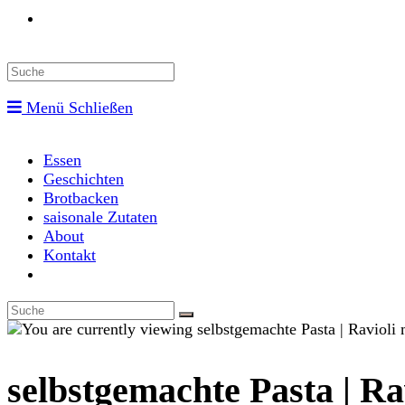
Toggle
website
Menü
Schließen
search
Essen
Geschichten
Brotbacken
saisonale Zutaten
About
Kontakt
Toggle
website
search
selbstgemachte Pasta | R