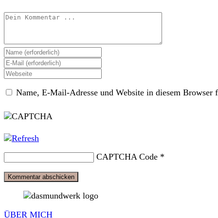
Kommentieren
Gib
deinen
Gib
Namen
deine
Gib
oder
E-
deine
Benutzernamen
Mail-
Name, E-Mail-Adresse und Website in diesem Browser f
Website-
zum
Adresse
URL
Kommentieren
zum
ein
ein
Kommentieren
(optional)
ein
CAPTCHA Code
*
ÜBER MICH