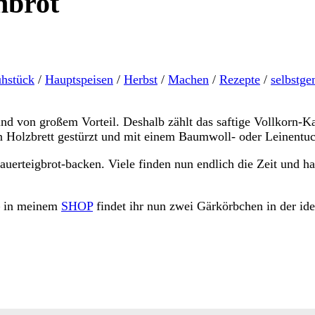
nbrot
ühstück
/
Hauptspeisen
/
Herbst
/
Machen
/
Rezepte
/
selbstge
ind von großem Vorteil. Deshalb zählt das saftige Vollkorn-K
ein Holzbrett gestürzt und mit einem Baumwoll- oder Leinentu
uerteigbrot-backen. Viele finden nun endlich die Zeit und ha
 – in meinem
SHOP
findet ihr nun zwei Gärkörbchen in der id