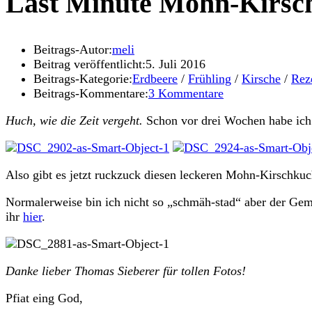
Last Minute Mohn-Kirsc
Beitrags-Autor:
meli
Beitrag veröffentlicht:
5. Juli 2016
Beitrags-Kategorie:
Erdbeere
/
Frühling
/
Kirsche
/
Rez
Beitrags-Kommentare:
3 Kommentare
Huch, wie die Zeit vergeht.
Schon vor drei Wochen habe ich d
Also gibt es jetzt ruckzuck diesen leckeren Mohn-Kirschku
Normalerweise bin ich nicht so „schmäh-stad“ aber der Gemüs
ihr
hier
.
Danke lieber Thomas Sieberer für tollen Fotos!
Pfiat eing God,