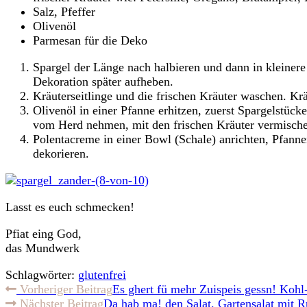
Salz, Pfeffer
Olivenöl
Parmesan für die Deko
Spargel der Länge nach halbieren und dann in kleiner
Dekoration später aufheben.
Kräuterseitlinge und die frischen Kräuter waschen. Kr
Olivenöl in einer Pfanne erhitzen, zuerst Spargelstüc
vom Herd nehmen, mit den frischen Kräuter vermische
Polentacreme in einer Bowl (Schale) anrichten, Pfann
dekorieren.
Lasst es euch schmecken!
Pfiat eing God,
das Mundwerk
Schlagwörter:
glutenfrei
Weitere
Vorheriger Beitrag
Es ghert fü mehr Zuispeis gessn! Kohl-
Nächster Beitrag
Da hab ma! den Salat. Gartensalat mit 