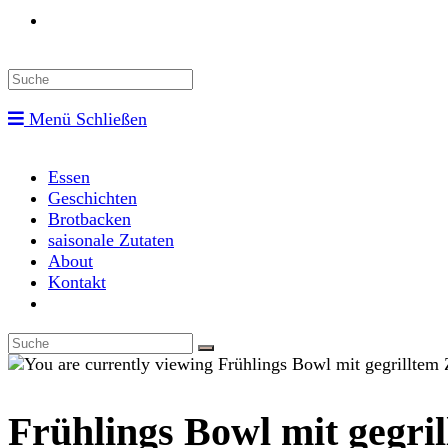
Toggle
website
Menü
Schließen
search
Essen
Geschichten
Brotbacken
saisonale Zutaten
About
Kontakt
Toggle
website
search
Frühlings Bowl mit gegril