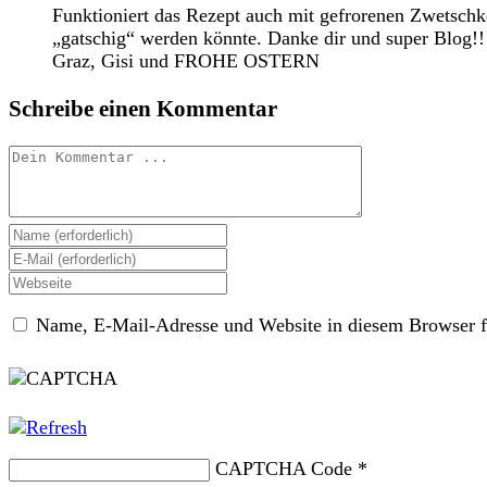
Funktioniert das Rezept auch mit gefrorenen Zwetschk
„gatschig“ werden könnte. Danke dir und super Blog!! 
Graz, Gisi und FROHE OSTERN
Schreibe einen Kommentar
Kommentieren
Gib
deinen
Gib
Namen
deine
Gib
oder
E-
deine
Benutzernamen
Mail-
Name, E-Mail-Adresse und Website in diesem Browser f
Website-
zum
Adresse
URL
Kommentieren
zum
ein
ein
Kommentieren
(optional)
ein
CAPTCHA Code
*