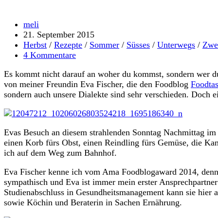
Beitrags-
meli
Autor:
Beitrag
21. September 2015
veröffentlicht:
Beitrags-
Herbst
/
Rezepte
/
Sommer
/
Süsses
/
Unterwegs
/
Zwe
Kategorie:
Beitrags-
4 Kommentare
Kommentare:
Es kommt nicht darauf an woher du kommst, sondern wer du b
von meiner Freundin Eva Fischer, die den Foodblog
Foodtas
sondern auch unsere Dialekte sind sehr verschieden. Doch e
Evas Besuch an diesem strahlenden Sonntag Nachmittag im S
einen Korb fürs Obst, einen Reindling fürs Gemüse, die Ka
ich auf dem Weg zum Bahnhof.
Eva Fischer kenne ich vom Ama Foodblogaward 2014, denn 
sympathisch und Eva ist immer mein erster Ansprechpartner
Studienabschluss in Gesundheitsmanagement kann sie hier aus
sowie Köchin und Beraterin in Sachen Ernährung.