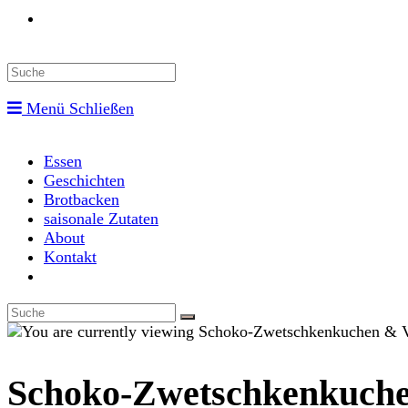
Toggle
website
Menü
Schließen
search
Essen
Geschichten
Brotbacken
saisonale Zutaten
About
Kontakt
Toggle
website
search
Schoko-Zwetschkenkuche