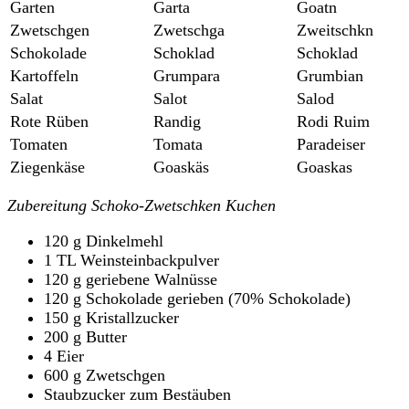
Garten
Garta
Goatn
Zwetschgen
Zwetschga
Zweitschkn
Schokolade
Schoklad
Schoklad
Kartoffeln
Grumpara
Grumbian
Salat
Salot
Salod
Rote Rüben
Randig
Rodi Ruim
Tomaten
Tomata
Paradeiser
Ziegenkäse
Goaskäs
Goaskas
Zubereitung Schoko-Zwetschken Kuchen
120 g Dinkelmehl
1 TL Weinsteinbackpulver
120 g geriebene Walnüsse
120 g Schokolade gerieben (70% Schokolade)
150 g Kristallzucker
200 g Butter
4 Eier
600 g Zwetschgen
Staubzucker zum Bestäuben