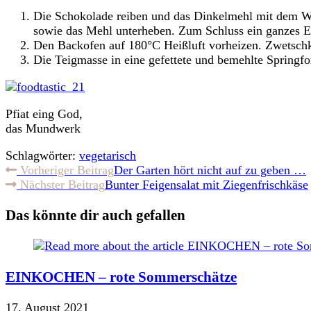
Die Schokolade reiben und das Dinkelmehl mit dem We
sowie das Mehl unterheben. Zum Schluss ein ganzes Ei
Den Backofen auf 180°C Heißluft vorheizen. Zwetschk
Die Teigmasse in eine gefettete und bemehlte Spring
Pfiat eing God,
das Mundwerk
Schlagwörter:
vegetarisch
Weitere
Vorheriger Beitrag
Der Garten hört nicht auf zu geben …
Nächster Beitrag
Bunter Feigensalat mit Ziegenfrischkäse
Artikel
ansehen
Das könnte dir auch gefallen
EINKOCHEN – rote Sommerschätze
17. August 2021