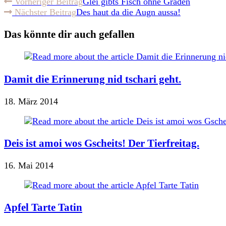
Weitere
Vorheriger Beitrag
Glei gibts Fisch ohne Graden
Nächster Beitrag
Des haut da die Augn aussa!
Artikel
ansehen
Das könnte dir auch gefallen
Damit die Erinnerung nid tschari geht.
18. März 2014
Deis ist amoi wos Gscheits! Der Tierfreitag.
16. Mai 2014
Apfel Tarte Tatin