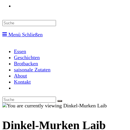
Toggle
website
Menü
Schließen
search
Essen
Geschichten
Brotbacken
saisonale Zutaten
About
Kontakt
Toggle
website
search
Dinkel-Murken Laib