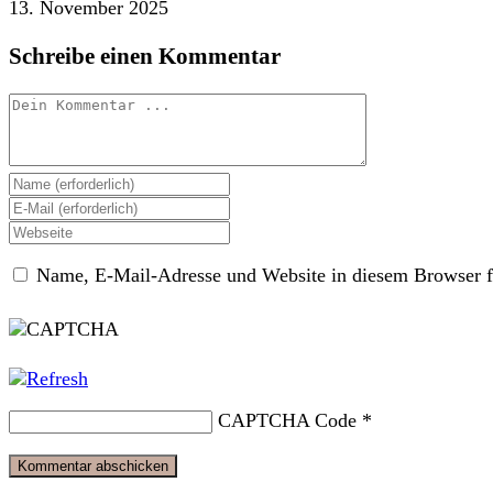
13. November 2025
Schreibe einen Kommentar
Kommentieren
Gib
deinen
Gib
Namen
deine
Gib
oder
E-
deine
Benutzernamen
Mail-
Name, E-Mail-Adresse und Website in diesem Browser f
Website-
zum
Adresse
URL
Kommentieren
zum
ein
ein
Kommentieren
(optional)
ein
CAPTCHA Code
*