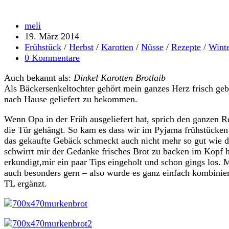
Beitrags-
meli
Autor:
Beitrag
19. März 2014
veröffentlicht:
Beitrags-
Frühstück
/
Herbst
/
Karotten
/
Nüsse
/
Rezepte
/
Wint
Kategorie:
Beitrags-
0 Kommentare
Kommentare:
Auch bekannt als:
Dinkel Karotten Brotlaib
Als Bäckersenkeltochter gehört mein ganzes Herz frisch geb
nach Hause geliefert zu bekommen.
Wenn Opa in der Früh ausgeliefert hat, sprich den ganzen R
die Tür gehängt. So kam es dass wir im Pyjama frühstücken 
das gekaufte Gebäck schmeckt auch nicht mehr so gut wie da
schwirrt mir der Gedanke frisches Brot zu backen im Kopf h
erkundigt,mir ein paar Tips eingeholt und schon gings los.
auch besonders gern – also wurde es ganz einfach kombinier
TL ergänzt.