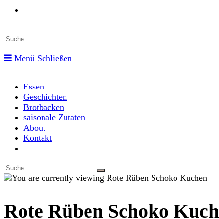
Toggle
website
Menü
Schließen
search
Essen
Geschichten
Brotbacken
saisonale Zutaten
About
Kontakt
Toggle
website
search
Rote Rüben Schoko Kuch