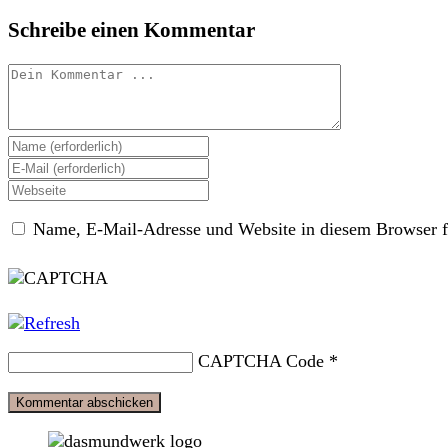
Schreibe einen Kommentar
Kommentieren
Gib
deinen
Gib
Namen
deine
Gib
oder
E-
deine
Benutzernamen
Mail-
Name, E-Mail-Adresse und Website in diesem Browser f
Website-
zum
Adresse
URL
Kommentieren
zum
ein
ein
Kommentieren
(optional)
ein
CAPTCHA Code
*