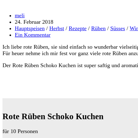
Beitrags-
meli
Autor:
Beitrag
24. Februar 2018
veröffentlicht:
Beitrags-
Hauptspeisen
/
Herbst
/
Rezepte
/
Rüben
/
Süsses
/
Win
Kategorie:
Beitrags-
Ein Kommentar
Kommentare:
Ich liebe rote Rüben, sie sind einfach so wunderbar vielse
Für heuer nehme ich mir fest vor ganz viele rote Rüben anz
Der Rote Rüben Schoko Kuchen ist super saftig und aromati
Rote Rüben Schoko Kuchen
für 10 Personen