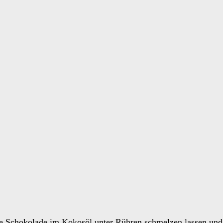
e Schokolade im Kokosöl unter Rühren schmelzen lassen und 