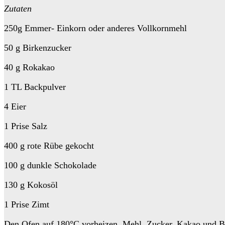
Zutaten
250g Emmer- Einkorn oder anderes Vollkornmehl
50 g Birkenzucker
40 g Rokakao
1 TL Backpulver
4 Eier
1 Prise Salz
400 g rote Rübe gekocht
100 g dunkle Schokolade
130 g Kokosöl
1 Prise Zimt
Den Ofen auf 180°C vorheizen. Mehl, Zucker, Kakao und Ba