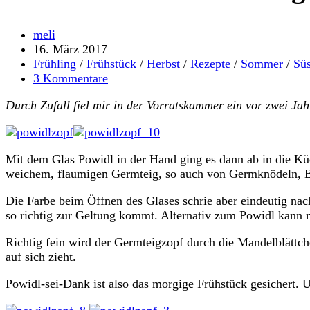
Beitrags-
meli
Autor:
Beitrag
16. März 2017
veröffentlicht:
Beitrags-
Frühling
/
Frühstück
/
Herbst
/
Rezepte
/
Sommer
/
Süs
Kategorie:
Beitrags-
3 Kommentare
Kommentare:
Durch Zufall fiel mir in der Vorratskammer ein vor zwei Ja
Mit dem Glas Powidl in der Hand ging es dann ab in die Küc
weichem, flaumigen Germteig, so auch von Germknödeln, Bu
Die Farbe beim Öffnen des Glases schrie aber eindeutig na
so richtig zur Geltung kommt. Alternativ zum Powidl kann 
Richtig fein wird der Germteigzopf durch die Mandelblättc
auf sich zieht.
Powidl-sei-Dank ist also das morgige Frühstück gesichert.