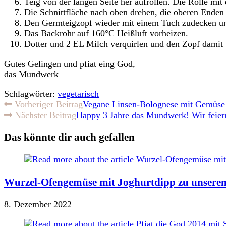
Teig von der langen Seite her aufrollen. Die Rolle mit
Die Schnittfläche nach oben drehen, die oberen Ende
Den Germteigzopf wieder mit einem Tuch zudecken un
Das Backrohr auf 160°C Heißluft vorheizen.
Dotter und 2 EL Milch verquirlen und den Zopf damit 
Gutes Gelingen und pfiat eing God,
das Mundwerk
Schlagwörter:
vegetarisch
Weitere
Vorheriger Beitrag
Vegane Linsen-Bolognese mit Gemüse
Nächster Beitrag
Happy 3 Jahre das Mundwerk! Wir feier
Artikel
ansehen
Das könnte dir auch gefallen
Wurzel-Ofengemüse mit Joghurtdipp zu unsere
8. Dezember 2022