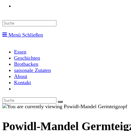
Toggle
website
Menü
Schließen
search
Essen
Geschichten
Brotbacken
saisonale Zutaten
About
Kontakt
Toggle
website
search
Powidl-Mandel Germteig