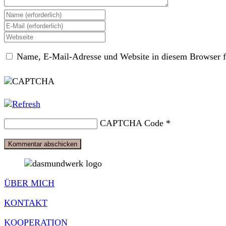
Gib
deinen
Gib
Namen
deine
Gib
oder
E-
deine
Benutzernamen
Mail-
Name, E-Mail-Adresse und Website in diesem Browser f
Website-
zum
Adresse
URL
Kommentieren
zum
ein
ein
Kommentieren
(optional)
ein
CAPTCHA Code
*
ÜBER MICH
KONTAKT
KOOPERATION