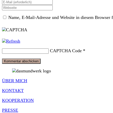
deinen
Gib
Namen
deine
Gib
oder
E-
deine
Benutzernamen
Mail-
Name, E-Mail-Adresse und Website in diesem Browser f
Website-
zum
Adresse
URL
Kommentieren
zum
ein
ein
Kommentieren
(optional)
ein
CAPTCHA Code
*
ÜBER MICH
KONTAKT
KOOPERATION
PRESSE