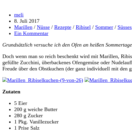
Beitrags-
meli
Autor:
Beitrag
8. Juli 2017
veröffentlicht:
Beitrags-
Marillen
/
Nüsse
/
Rezepte
/
Ribisel
/
Sommer
/
Süsses
Kategorie:
Beitrags-
Ein Kommentar
Kommentare:
Grundsätzlich versuche ich den Ofen an heißen Sommertagen w
Doch wenn man so reich beschenkt wird mit Marillen, Ribi
gefüllte Zucchini, überbackenes Ofengemüse oder Nudelaufl
Freude über den Obstkuchen (der ganz individuell mit den g
Zutaten
5 Eier
200 g weiche Butter
280 g Zucker
1 Pkg. Vanillezucker
1 Prise Salz