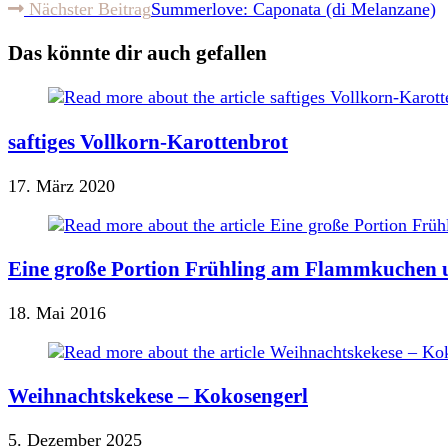
Nächster Beitrag
Summerlove: Caponata (di Melanzane)
Artikel
ansehen
Das könnte dir auch gefallen
saftiges Vollkorn-Karottenbrot
17. März 2020
Eine große Portion Frühling am Flammkuchen u
18. Mai 2016
Weihnachtskekese – Kokosengerl
5. Dezember 2025