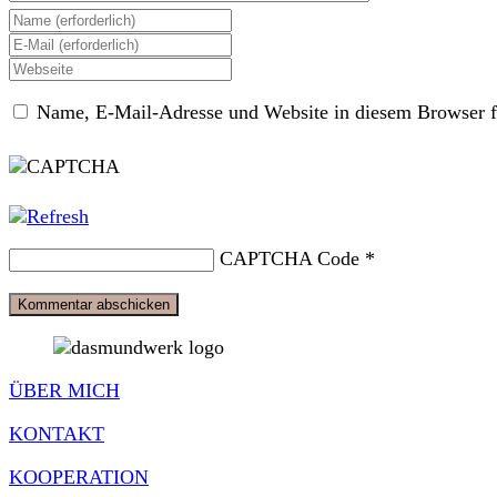
Gib
deinen
Gib
Namen
deine
Gib
oder
E-
deine
Benutzernamen
Mail-
Name, E-Mail-Adresse und Website in diesem Browser f
Website-
zum
Adresse
URL
Kommentieren
zum
ein
ein
Kommentieren
(optional)
ein
CAPTCHA Code
*
ÜBER MICH
KONTAKT
KOOPERATION