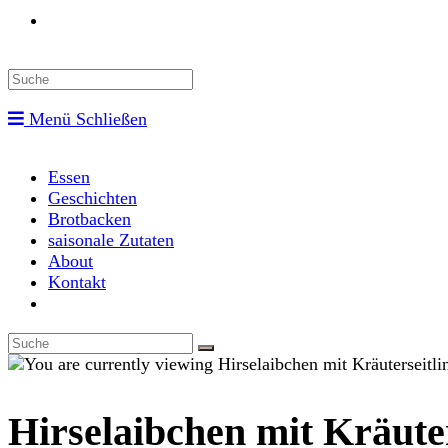
Toggle
website
Menü
Schließen
search
Essen
Geschichten
Brotbacken
saisonale Zutaten
About
Kontakt
Toggle
website
search
Hirselaibchen mit Kräute