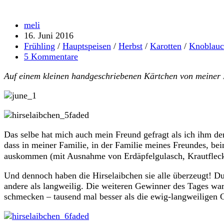
Beitrags-
meli
Autor:
Beitrag
16. Juni 2016
veröffentlicht:
Beitrags-
Frühling
/
Hauptspeisen
/
Herbst
/
Karotten
/
Knoblau
Kategorie:
Beitrags-
5 Kommentare
Kommentare:
Auf einem kleinen handgeschriebenen Kärtchen von meiner M
Das selbe hat mich auch mein Freund gefragt als ich ihm de
dass in meiner Familie, in der Familie meines Freundes, be
auskommen (mit Ausnahme von Erdäpfelgulasch, Krautflecker
Und dennoch haben die Hirselaibchen sie alle überzeugt! D
andere als langweilig. Die weiteren Gewinner des Tages ware
schmecken – tausend mal besser als die ewig-langweiligen C