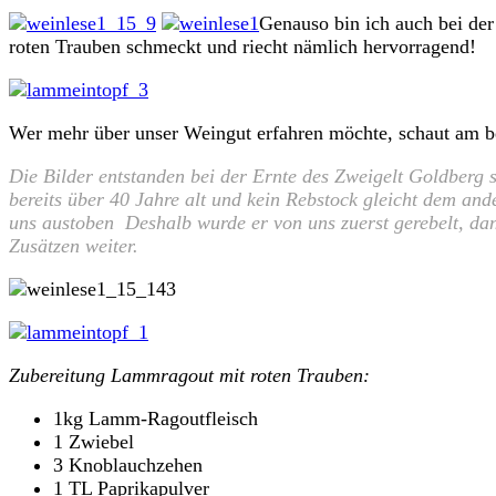
Genauso bin ich auch bei de
roten Trauben schmeckt und riecht nämlich hervorragend!
Wer mehr über unser Weingut erfahren möchte, schaut am be
Die Bilder entstanden bei der Ernte des Zweigelt Goldberg
bereits über 40 Jahre alt und kein Rebstock gleicht dem an
uns austoben Deshalb wurde er von uns zuerst gerebelt, da
Zusätzen weiter.
Zubereitung Lammragout mit roten Trauben:
1kg Lamm-Ragoutfleisch
1 Zwiebel
3 Knoblauchzehen
1 TL Paprikapulver