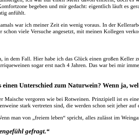
omfortzone begeben und mir gedacht: eigentlich läuft es gera
tig anfühlt.
mals war ich meiner Zeit ein wenig voraus. In der Kellerarbe
r schon viele Versuche angesetzt, mit meinen Kollegen verko
, in dem Fall. Hier habe ich das Glück einen großen Keller z
rriqueweinen sogar erst nach 4 Jahren. Das war bei mir imme
s einen Unterschied zum Naturwein? Wenn ja, we
 Maische vergoren wie bei Rotweinen. Prinzipiell ist es e
weine stark vertreten sind, die werden schon seit jeher auf
 Wenn man von „freiem leben“ spricht, alles zulässt im Wein
engefühl gefragt.“