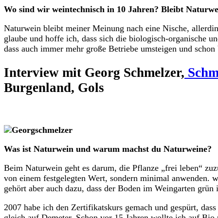
Wo sind wir weintechnisch in 10 Jahren? Bleibt Naturw
Naturwein bleibt meiner Meinung nach eine Nische, allerdi
glaube und hoffe ich, dass sich die biologisch-organische 
dass auch immer mehr große Betriebe umsteigen und schon 
Interview mit Georg Schmelzer,
Schme
Burgenland, Gols
Was ist Naturwein und warum machst du Naturweine?
Beim Naturwein geht es darum, die Pflanze „frei leben“ zuz
von einem festgelegten Wert, sondern minimal anwenden. we
gehört aber auch dazu, dass der Boden im Weingarten grün i
2007 habe ich den Zertifikatskurs gemach und gespürt, dass 
gleich auf Demeter. Schon vor 15 Jahren wollte ich auf Bio