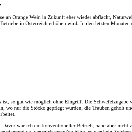
?
resse an Orange Wein in Zukunft eher wieder abflacht, Naturw
 Betriebe in Österreich erhöhen wird. In den letzten Monate
es ist, so gut wie möglich ohne Eingriff. Die Schwefelzugabe
in, wo nur die Stöcke gepflegt wurden, die Trauben geholt u
rbeitet.
 Davor war ich ein konventioneller Betrieb, habe aber nicht z
war niemand da, der mich gestoßen hätte, es war kein Zeiche