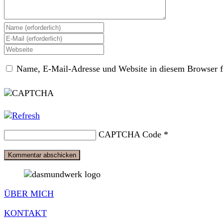
Gib
deinen
Gib
Namen
deine
Gib
oder
E-
deine
Benutzernamen
Mail-
Name, E-Mail-Adresse und Website in diesem Browser f
Website-
zum
Adresse
URL
Kommentieren
zum
ein
ein
Kommentieren
(optional)
ein
CAPTCHA Code
*
ÜBER MICH
KONTAKT