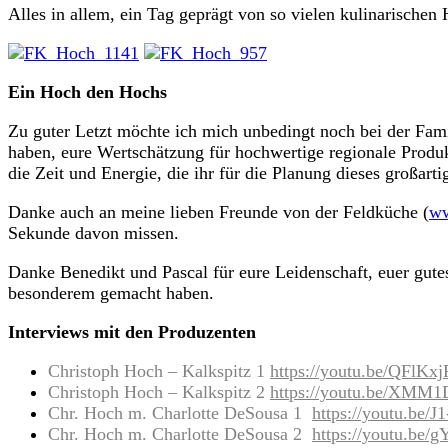
Alles in allem, ein Tag geprägt von so vielen kulinarische
Ein Hoch den Hochs
Zu guter Letzt möchte ich mich unbedingt noch bei der Famil
haben, eure Wertschätzung für hochwertige regionale Produkt
die Zeit und Energie, die ihr für die Planung dieses großart
Danke auch an meine lieben Freunde von der Feldküche (
ww
Sekunde davon missen.
Danke Benedikt und Pascal für eure Leidenschaft, euer gutes
besonderem gemacht haben.
Interviews mit den Produzenten
Christoph Hoch – Kalkspitz 1
https://youtu.be/QFlK
Christoph Hoch – Kalkspitz 2
https://youtu.be/XM
Chr. Hoch m. Charlotte DeSousa 1
https://youtu.be
Chr. Hoch m. Charlotte DeSousa 2
https://youtu.be