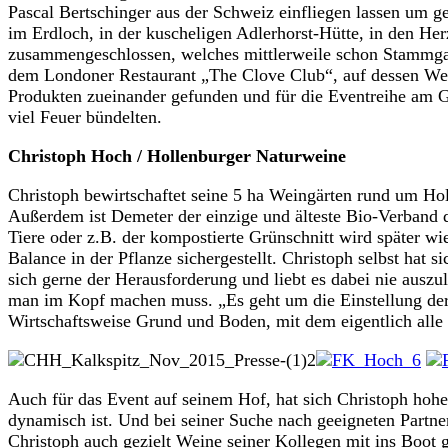
Pascal Bertschinger aus der Schweiz einfliegen lassen um g
im Erdloch, in der kuscheligen Adlerhorst-Hütte, in den H
zusammengeschlossen, welches mittlerweile schon Stammgast 
dem Londoner Restaurant „The Clove Club“, auf dessen Wein
Produkten zueinander gefunden und für die Eventreihe am Ge
viel Feuer bündelten.
Christoph Hoch / Hollenburger Naturweine
Christoph bewirtschaftet seine 5 ha Weingärten rund um H
Außerdem ist Demeter der einzige und älteste Bio-Verband d
Tiere oder z.B. der kompostierte Grünschnitt wird später w
Balance in der Pflanze sichergestellt. Christoph selbst hat s
sich gerne der Herausforderung und liebt es dabei nie ausz
man im Kopf machen muss. „Es geht um die Einstellung der M
Wirtschaftsweise Grund und Boden, mit dem eigentlich alle L
Auch für das Event auf seinem Hof, hat sich Christoph hohe Z
dynamisch ist. Und bei seiner Suche nach geeigneten Partne
Christoph auch gezielt Weine seiner Kollegen mit ins Boot