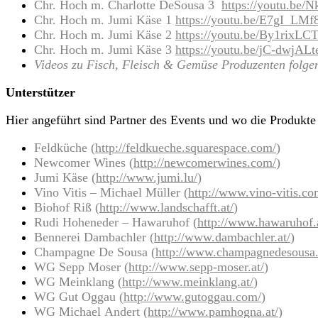
Chr. Hoch m. Charlotte DeSousa 3
https://youtu.be
Chr. Hoch m. Jumi Käse 1
https://youtu.be/E7gI_LMf
Chr. Hoch m. Jumi Käse 2
https://youtu.be/By1rixLC
Chr. Hoch m. Jumi Käse 3
https://youtu.be/jC-dwjALt
Videos zu Fisch, Fleisch & Gemüse Produzenten folge
Unterstützer
Hier angeführt sind Partner des Events und wo die Produkt
Feldküche (
http://feldkueche.squarespace.com/
)
Newcomer Wines (
http://newcomerwines.com/
)
Jumi Käse (
http://www.jumi.lu/
)
Vino Vitis – Michael Müller (
http://www.vino-vitis.co
Biohof Riß (
http://www.landschafft.at/
)
Rudi Hoheneder – Hawaruhof (
http://www.hawaruhof.
Bennerei Dambachler (
http://www.dambachler.at/
)
Champagne De Sousa (
http://www.champagnedesousa
WG Sepp Moser (
http://www.sepp-moser.at/
)
WG Meinklang (
http://www.meinklang.at/
)
WG Gut Oggau (
http://www.gutoggau.com/
)
WG Michael Andert (
http://www.pamhogna.at/
)