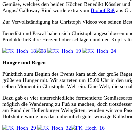
Gemüse, welches den beiden Köchen Benedikt Kössler und P
Angus/ Galloway Rind wurde extra vom
Biohof Riß
aus Gra
Zur Vervollständigung hat Christoph Videos von seinen Bes
Benedikt und Pascal haben sich Christoph angeschlossen un
Produkte ließ ihre Herzen höher schlagen und den Kopf ratte
Hunger und Regen
Pünktlich zum Beginn des Events kam auch der große Regen, 
größeren Hunger mit. Wir starteten um 15:00 Uhr in den u
selben Moment in Christophs Welt ein. Eine Welt, die so na
Dazu gab es vier unterschiedliche fermentierte Gemüsesort
möglich die Wanderung zu Fuß zu machen, doch trotzdessen b
am Rand der Hollenburger Weingärten, wurden wir von Pascal a
Holzhütte wurde uns das unheimlich gute, würzige Kalbsbri