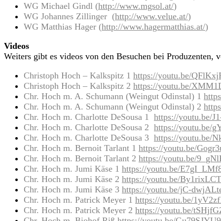
WG Michael Gindl (
http://www.mgsol.at/
)
WG Johannes Zillinger (
http://www.velue.at/
)
WG Matthias Hager (
http://www.hagermatthias.at/
)
Videos
Weiters gibt es videos von den Besuchen bei Produzenten, 
Christoph Hoch – Kalkspitz 1
https://youtu.be/QFlK
Christoph Hoch – Kalkspitz 2
https://youtu.be/XM
Chr. Hoch m. A. Schumann (Weingut Odinstal) 1
http
Chr. Hoch m. A. Schumann (Weingut Odinstal) 2
http
Chr. Hoch m. Charlotte DeSousa 1
https://youtu.be
Chr. Hoch m. Charlotte DeSousa 2
https://youtu.be
Chr. Hoch m. Charlotte DeSousa 3
https://youtu.be
Chr. Hoch m. Bernoit Tarlant 1
https://youtu.be/Gog
Chr. Hoch m. Bernoit Tarlant 2
https://youtu.be/9_gN
Chr. Hoch m. Jumi Käse 1
https://youtu.be/E7gI_LMf
Chr. Hoch m. Jumi Käse 2
https://youtu.be/By1rixLC
Chr. Hoch m. Jumi Käse 3
https://youtu.be/jC-dwjALt
Chr. Hoch m. Patrick Meyer 1
https://youtu.be/1yV2z
Chr. Hoch m. Patrick Meyer 2
https://youtu.be/tSHjf
Chr. Hoch m. Biohof Riß
https://youtu.be/Gu79SJYU9