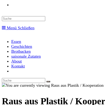
Toggle
website
Menü
Schließen
search
Essen
Geschichten
Brotbacken
saisonale Zutaten
About
Kontakt
Toggle
website
search
Raus aus Plastik / Koop