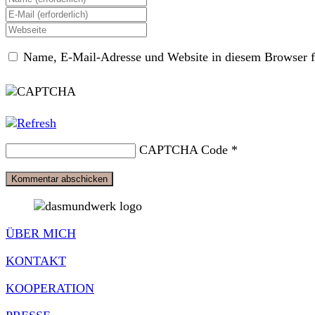
deinen
Gib
Namen
deine
Gib
oder
E-
deine
Benutzernamen
Mail-
Name, E-Mail-Adresse und Website in diesem Browser f
Website-
zum
Adresse
URL
Kommentieren
zum
ein
ein
Kommentieren
(optional)
ein
CAPTCHA Code
*
ÜBER MICH
KONTAKT
KOOPERATION