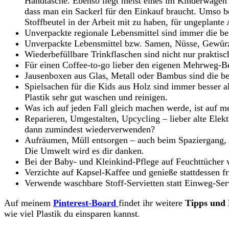
Handtasche. Ebenso liegt meist eines im Kinderwagen
dass man ein Sackerl für den Einkauf braucht. Umso 
Stoffbeutel in der Arbeit mit zu haben, für ungeplante 
Unverpackte regionale Lebensmittel sind immer die bess
Unverpackte Lebensmittel bzw. Samen, Nüsse, Gewürze 
Wiederbefüllbare Trinkflaschen sind nicht nur praktisc
Für einen Coffee-to-go lieber den eigenen Mehrweg-Be
Jausenboxen aus Glas, Metall oder Bambus sind die bes
Spielsachen für die Kids aus Holz sind immer besser a
Plastik sehr gut waschen und reinigen.
Was ich auf jeden Fall gleich machen werde, ist auf m
Reparieren, Umgestalten, Upcycling – lieber alte Elek
dann zumindest wiederverwenden?
Aufräumen, Müll entsorgen – auch beim Spaziergang, 
Die Umwelt wird es dir danken.
Bei der Baby- und Kleinkind-Pflege auf Feuchttücher 
Verzichte auf Kapsel-Kaffee und genieße stattdessen f
Verwende waschbare Stoff-Servietten statt Einweg-Servi
Auf meinem
Pinterest-Board
findet ihr weitere
Tipps und 
wie viel Plastik du einsparen kannst.