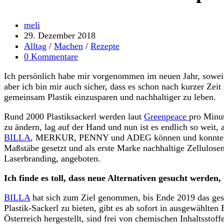
Beitrags-
meli
Autor:
Beitrag
29. Dezember 2018
veröffentlicht:
Beitrags-
Alltag
/
Machen
/
Rezepte
Kategorie:
Beitrags-
0 Kommentare
Kommentare:
Ich persönlich habe mir vorgenommen im neuen Jahr, soweit 
aber ich bin mir auch sicher, dass es schon nach kurzer Zei
gemeinsam Plastik einzusparen und nachhaltiger zu leben.
Rund 2000 Plastiksackerl werden laut
Greenpeace
pro Minut
zu ändern, lag auf der Hand und nun ist es endlich so weit,
BILLA
, MERKUR, PENNY und ADEG können und konnten jedes
Maßstäbe gesetzt und als erste Marke nachhaltige Zellulose
Laserbranding, angeboten.
Ich finde es toll, dass neue Alternativen gesucht werde
BILLA
hat sich zum Ziel genommen, bis Ende 2019 das ges
Plastik-Sackerl zu bieten, gibt es ab sofort in ausgewählt
Österreich hergestellt, sind frei von chemischen Inhaltsstof