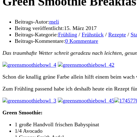
Green Smoothie Breakfas
Beitrags-Autor:
meli
Beitrag veröffentlicht:
15. März 2017
Beitrags-Kategorie:
Frühling
/
Frühstück
/
Rezepte
/
Sta
Beitrags-Kommentare:
0 Kommentare
Das traumhafte Wetter schreit geradezu nach leichten, gesu
Schon die knallig grüne Farbe allein hilft einem beim wach
Zum Frühling passend habe ich deshalb heute ein Rezept für
Green Smoothie:
1 große Handvoll frischen Babyspinat
1/4 Avocado