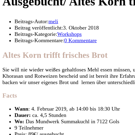
Ausgebucht/ Altes Korn tr
Beitrags-Autor:
meli
Beitrag veröffentlicht:
3. Oktober 2018
Beitrags-Kategorie:
Workshops
Beitrags-Kommentare:
0 Kommentare
Altes Korn trifft frisches Brot
Sie will nie wieder weißes gehaltloses Mehl essen müssen, 
Khorasan und Rotweizen bescheid und ist bereit ihre Erfahr
backen wir unser eigenes Brot und lernen über unterschiedl
Facts
Wann
: 4. Februar 2019, ab 14:00 bis 18:30 Uhr
Dauer:
ca. 4,5 Stunden
Wo:
Das Mundwerk Summakuchl in 7122 Gols
9 Teilnehmer
Preis: 89€/ ausgebucht