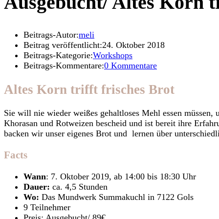
Ausgebucht/ Altes Korn tr
Beitrags-Autor:
meli
Beitrag veröffentlicht:
24. Oktober 2018
Beitrags-Kategorie:
Workshops
Beitrags-Kommentare:
0 Kommentare
Altes Korn trifft frisches Brot
Sie will nie wieder weißes gehaltloses Mehl essen müssen, 
Khorasan und Rotweizen bescheid und ist bereit ihre Erfahr
backen wir unser eigenes Brot und lernen über unterschiedl
Facts
Wann
: 7. Oktober 2019, ab 14:00 bis 18:30 Uhr
Dauer:
ca. 4,5 Stunden
Wo:
Das Mundwerk Summakuchl in 7122 Gols
9 Teilnehmer
Preis: Ausgebucht/ 89€